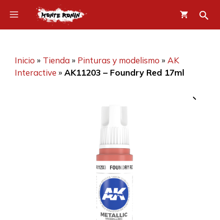
Saltar
Menú
al
contenido
Inicio
»
Tienda
»
Pinturas y modelismo
»
AK
Interactive
»
AK11203 – Foundry Red 17ml