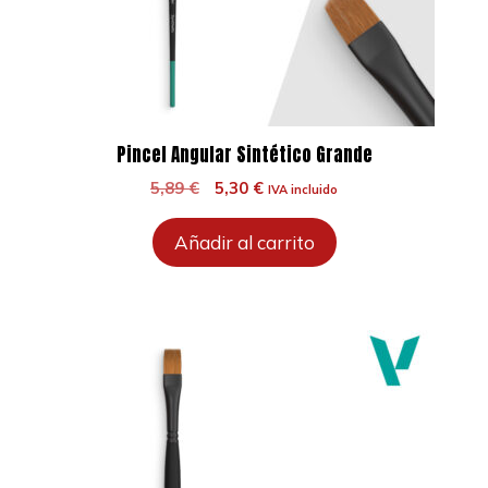
Pincel Angular Sintético Grande
El
El
5,89
€
5,30
€
IVA incluido
precio
precio
original
actual
Añadir al carrito
era:
es:
5,89 €.
5,30 €.