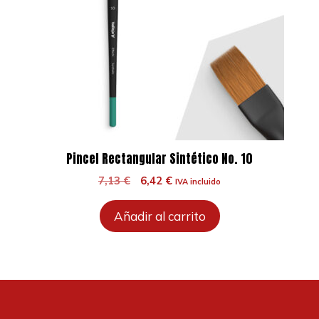
Pincel Rectangular Sintético No. 10
El
El
7,13
€
6,42
€
IVA incluido
precio
precio
original
actual
Añadir al carrito
era:
es:
7,13 €.
6,42 €.