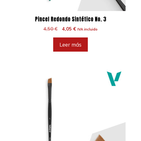
Pincel Redondo Sintético No. 3
El
El
4,50
€
4,05
€
IVA incluido
precio
precio
original
actual
Leer más
era:
es:
4,50 €.
4,05 €.