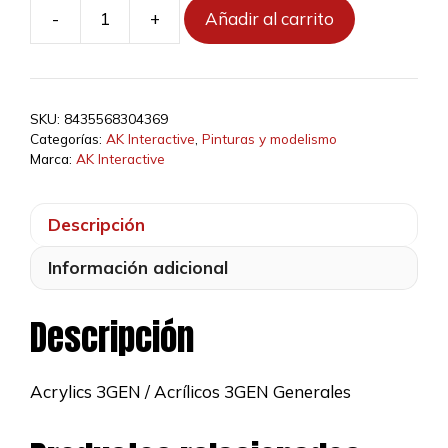
-
+
Añadir al carrito
AK11203
-
Foundry
Red
SKU:
8435568304369
17ml
Categorías:
AK Interactive
,
Pinturas y modelismo
cantidad
Marca:
AK Interactive
Descripción
Información adicional
Descripción
Acrylics 3GEN / Acrílicos 3GEN Generales