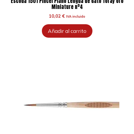
Escoda 1501 Pincel Plano Lengua de Gato Toray Oro
Miniature nº4
10,02
€
IVA incluido
Añadir al carrito