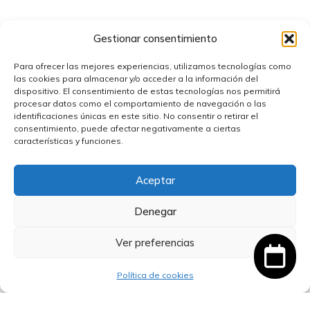
Gestionar consentimiento
Para ofrecer las mejores experiencias, utilizamos tecnologías como
las cookies para almacenar y/o acceder a la información del
dispositivo. El consentimiento de estas tecnologías nos permitirá
procesar datos como el comportamiento de navegación o las
identificaciones únicas en este sitio. No consentir o retirar el
consentimiento, puede afectar negativamente a ciertas
características y funciones.
Escoda 1267 Pincel Redondo Kolinsky-Tajmyr
Aceptar
Miniature nº1
Denegar
17,58
€
IVA incluido
Ver preferencias
Añadir al carrito
Artículo añadido al carrito.
Finalizar Compra
0 artículos -
0,00
€
Política de cookies