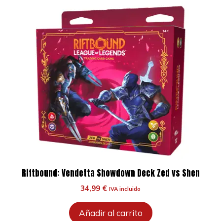
Riftbound: Vendetta Showdown Deck Zed vs Shen
34,99
€
IVA incluido
Añadir al carrito