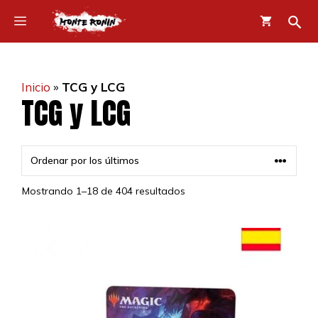
Saltar
Menú
al
contenido
Inicio
»
TCG y LCG
TCG y LCG
Mostrando 1–18 de 404 resultados