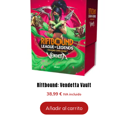
Riftbound: Vendetta Vault
38,99
€
IVA incluido
Añadir al carrito