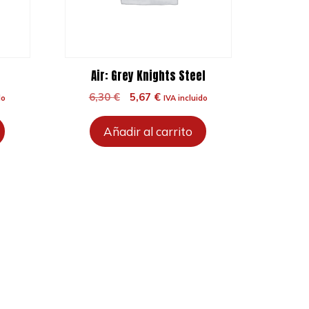
Air: Grey Knights Steel
El
El
6,30
€
5,67
€
do
IVA incluido
precio
precio
original
actual
Añadir al carrito
era:
es:
6,30 €.
5,67 €.