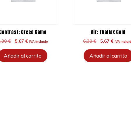
Contrast: Creed Camo
Air: Thallax Gold
El
El
El
El
6,30
€
5,67
€
6,30
€
5,67
€
IVA incluido
IVA inclui
precio
precio
precio
precio
original
actual
original
actual
Añadir al carrito
Añadir al carrito
era:
es:
era:
es:
6,30 €.
5,67 €.
6,30 €.
5,67 €.