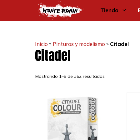
Saltar
Tienda
al
contenido
Inicio
»
Pinturas y modelismo
»
Citadel
Citadel
Ordenado
Mostrando 1–9 de 362 resultados
por
los
últimos