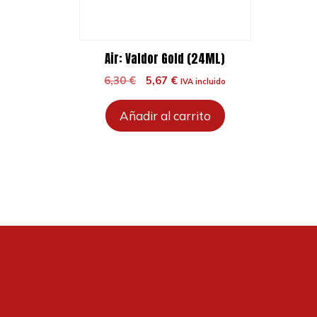
Air: Valdor Gold (24ML)
El
El
6,30
€
5,67
€
IVA incluido
precio
precio
original
actual
Añadir al carrito
era:
es:
6,30 €.
5,67 €.