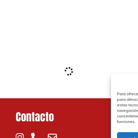
Para ofrece
para almace
estas tecn
navegación o
Contacto
P
consentimie
funciones.
P