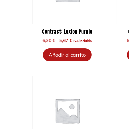
Contrast: Luxion Purple
El
El
6,30
€
5,67
€
IVA incluido
precio
precio
original
actual
Añadir al carrito
era:
es:
6,30 €.
5,67 €.