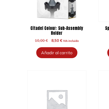
Citadel Colour: Sub-Assembly
Sp
Holder
El
El
10,00
€
8,50
€
IVA incluido
precio
precio
original
actual
Añadir al carrito
era:
es:
10,00 €.
8,50 €.