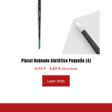
Pincel Redondo Sintético Pequeño (4)
El
El
4,02
€
3,62
€
IVA incluido
precio
precio
original
actual
Leer más
era:
es:
4,02 €.
3,62 €.