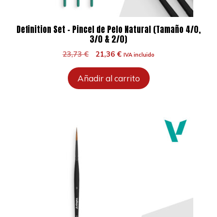
Definition Set – Pincel de Pelo Natural (Tamaño 4/0,
3/0 & 2/0)
El
El
23,73
€
21,36
€
IVA incluido
precio
precio
original
actual
Añadir al carrito
era:
es:
23,73 €.
21,36 €.