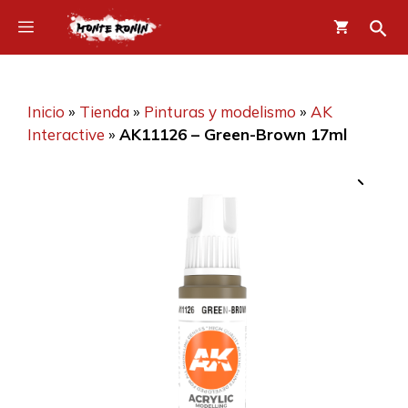
Saltar
Menú
al
contenido
Inicio
»
Tienda
»
Pinturas y modelismo
»
AK
Interactive
»
AK11126 – Green-Brown 17ml