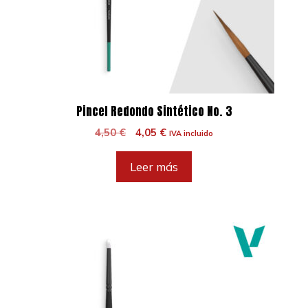
Pincel Redondo Sintético No. 3
El
El
4,50
€
4,05
€
IVA incluido
precio
precio
original
actual
Leer más
era:
es:
4,50 €.
4,05 €.