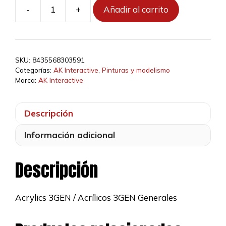
-
+
Añadir al carrito
AK11126
-
Green-
Brown
SKU:
8435568303591
17ml
Categorías:
AK Interactive
,
Pinturas y modelismo
cantidad
Marca:
AK Interactive
Descripción
Información adicional
Descripción
Acrylics 3GEN / Acrílicos 3GEN Generales