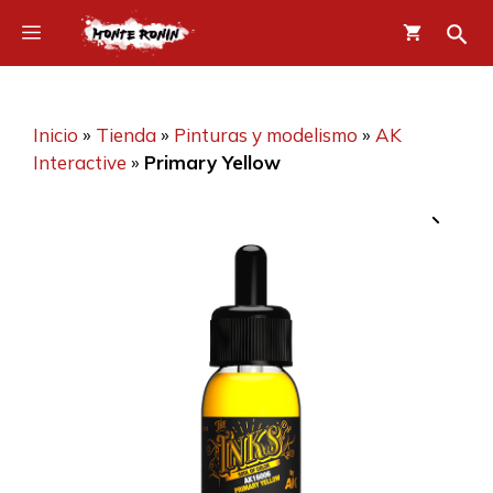
Saltar
Menú
al
contenido
Inicio
»
Tienda
»
Pinturas y modelismo
»
AK
Interactive
»
Primary Yellow