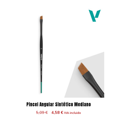
Pincel Angular Sintético Mediano
El
El
5,09
€
4,58
€
IVA incluido