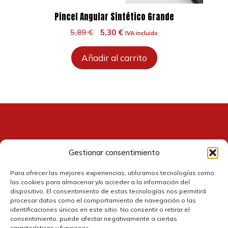
Pincel Angular Sintético Grande
El
El
5,89
€
5,30
€
IVA incluido
precio
precio
original
actual
Añadir al carrito
era:
es:
5,89 €.
5,30 €.
Gestionar consentimiento
Contacto
Para ofrecer las mejores experiencias, utilizamos tecnologías como
las cookies para almacenar y/o acceder a la información del
dispositivo. El consentimiento de estas tecnologías nos permitirá
procesar datos como el comportamiento de navegación o las
identificaciones únicas en este sitio. No consentir o retirar el
consentimiento, puede afectar negativamente a ciertas
características y funciones.