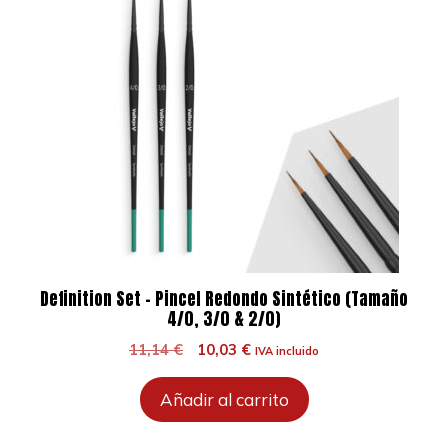
Definition Set – Pincel Redondo Sintético (Tamaño
4/0, 3/0 & 2/0)
El
El
11,14
€
10,03
€
IVA incluido
precio
precio
original
actual
Añadir al carrito
era:
es:
11,14 €.
10,03 €.