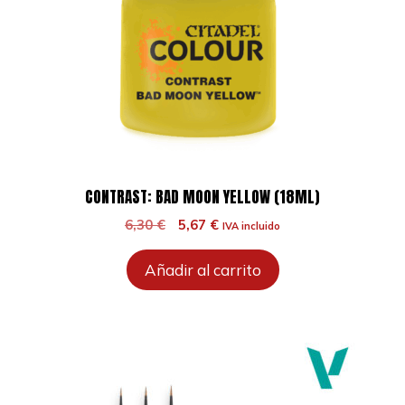
CONTRAST: BAD MOON YELLOW (18ML)
El
El
6,30
€
5,67
€
IVA incluido
precio
precio
original
actual
Añadir al carrito
era:
es:
6,30 €.
5,67 €.