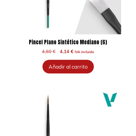
Pincel Plano Sintético Mediano (6)
El
El
4,60
€
4,14
€
IVA incluido
precio
precio
original
actual
Añadir al carrito
era:
es:
4,60 €.
4,14 €.