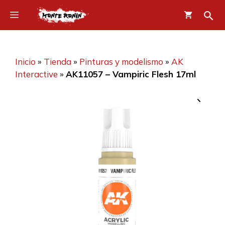
Saltar
Menú
al
contenido
Inicio
»
Tienda
»
Pinturas y modelismo
»
AK
Interactive
»
AK11057 – Vampiric Flesh 17ml