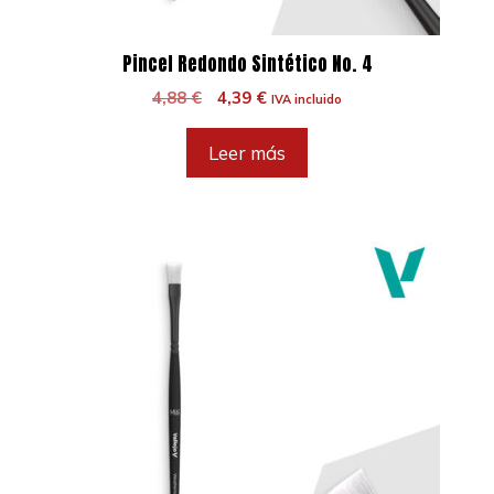
Pincel Redondo Sintético No. 4
El
El
4,88
€
4,39
€
IVA incluido
precio
precio
original
actual
Leer más
era:
es:
4,88 €.
4,39 €.