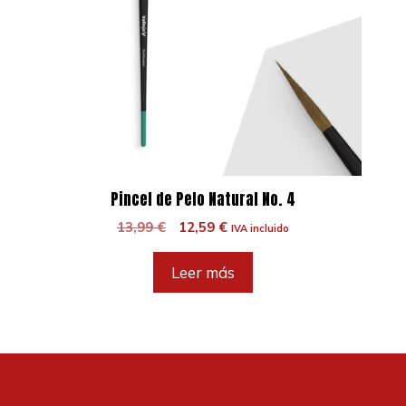
Pincel de Pelo Natural No. 4
El
El
13,99
€
12,59
€
IVA incluido
precio
precio
original
actual
Leer más
era:
es:
13,99 €.
12,59 €.