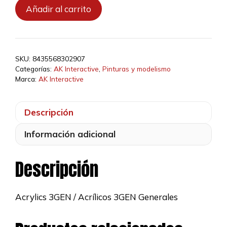
AK11057
Añadir al carrito
-
Vampiric
Flesh
17ml
SKU:
8435568302907
cantidad
Categorías:
AK Interactive
,
Pinturas y modelismo
Marca:
AK Interactive
Descripción
Información adicional
Descripción
Acrylics 3GEN / Acrílicos 3GEN Generales