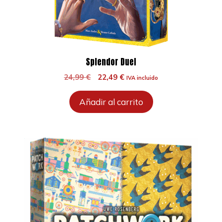
Splendor Duel
El
El
24,99
€
22,49
€
IVA incluido
precio
precio
original
actual
Añadir al carrito
era:
es:
24,99 €.
22,49 €.