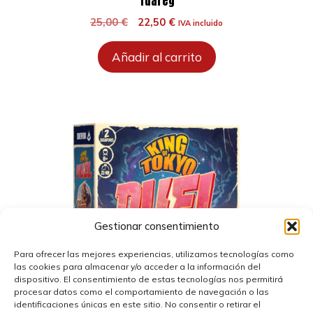
Tuareg
El
El
25,00
€
22,50
€
IVA incluido
precio
precio
original
actual
Añadir al carrito
era:
es:
25,00 €.
22,50 €.
Gestionar consentimiento
Para ofrecer las mejores experiencias, utilizamos tecnologías como
las cookies para almacenar y/o acceder a la información del
dispositivo. El consentimiento de estas tecnologías nos permitirá
procesar datos como el comportamiento de navegación o las
identificaciones únicas en este sitio. No consentir o retirar el