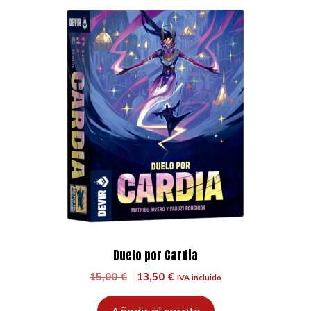
Duelo por Cardia
El
El
15,00
€
13,50
€
IVA incluido
precio
precio
original
actual