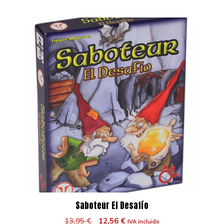
Saboteur El Desafío
El
El
13,95
€
12,56
€
IVA incluido