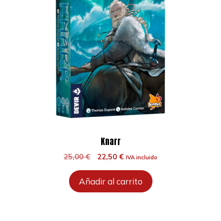
Knarr
El
El
25,00
€
22,50
€
IVA incluido
precio
precio
original
actual
Añadir al carrito
era:
es:
25,00 €.
22,50 €.