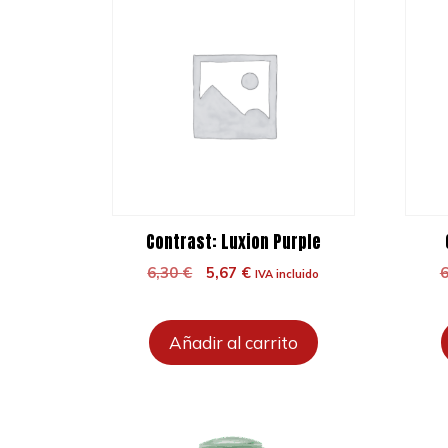
Contrast: Luxion Purple
El
El
6,30
€
5,67
€
IVA incluido
precio
precio
original
actual
era:
es:
Añadir al carrito
6,30 €.
5,67 €.