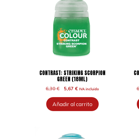
CONTRAST: STRIKING SCORPION
CO
GREEN (18ML)
El
El
6,30
€
5,67
€
IVA incluido
precio
precio
original
actual
Añadir al carrito
era:
es:
6,30 €.
5,67 €.