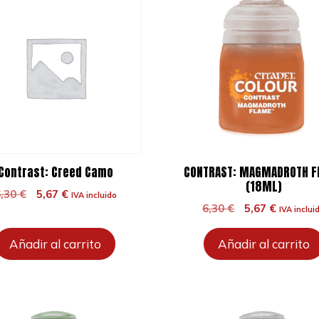
Contrast: Creed Camo
CONTRAST: MAGMADROTH 
(18ML)
El
El
6,30
€
5,67
€
IVA incluido
El
El
precio
precio
6,30
€
5,67
€
IVA inclui
precio
precio
original
actual
original
actual
era:
es:
Añadir al carrito
Añadir al carrito
era:
es:
6,30 €.
5,67 €.
6,30 €.
5,67 €.