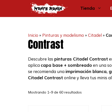
Saltar
Tienda
al
contenido
Inicio
»
Pinturas y modelismo
»
Citadel
»
Co
Contrast
Descubre las
pinturas Citadel Contrast
e
aplica
capa base + sombreado
en una sol
se recomienda una
imprimación blanca, g
Citadel Contrast
online y lleva tus minis al
Ordenado
Mostrando 1–9 de 60 resultados
por
los
últimos