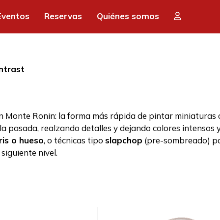
Eventos
Reservas
Quiénes somos
ntrast
n Monte Ronin: la forma más rápida de pintar miniaturas
a pasada, realzando detalles y dejando colores intensos 
ris o hueso
, o técnicas tipo
slapchop
(pre-sombreado) pa
 siguiente nivel.