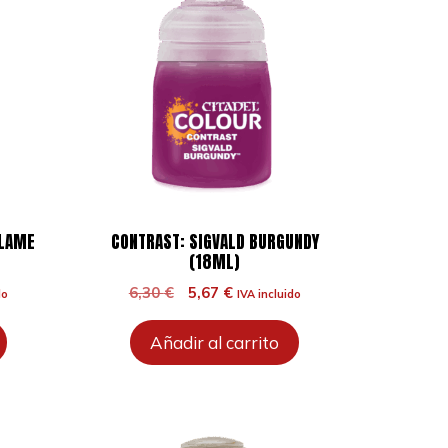
FLAME
CONTRAST: SIGVALD BURGUNDY
(18ML)
El
El
6,30
€
5,67
€
do
IVA incluido
precio
precio
original
actual
Añadir al carrito
era:
es:
6,30 €.
5,67 €.