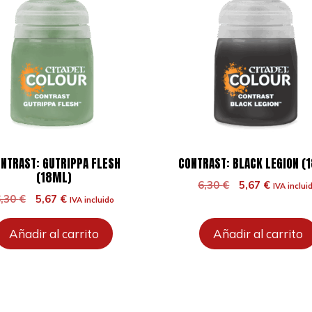
NTRAST: GUTRIPPA FLESH
CONTRAST: BLACK LEGION (
(18ML)
El
El
6,30
€
5,67
€
IVA inclui
El
El
6,30
€
5,67
€
precio
precio
IVA incluido
precio
precio
original
actual
original
actual
era:
es:
Añadir al carrito
Añadir al carrito
era:
es:
6,30 €.
5,67 €.
6,30 €.
5,67 €.