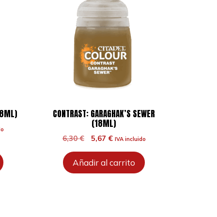
18ML)
CONTRAST: GARAGHAK’S SEWER
(18ML)
do
El
El
6,30
€
5,67
€
IVA incluido
precio
precio
original
actual
Añadir al carrito
era:
es:
6,30 €.
5,67 €.