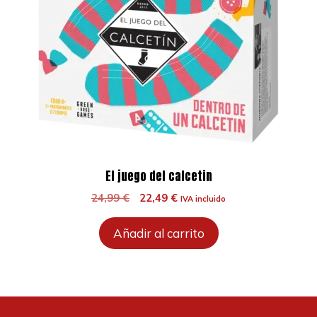
El juego del calcetin
El
El
24,99
€
22,49
€
IVA incluido
precio
precio
original
actual
Añadir al carrito
era:
es:
24,99 €.
22,49 €.