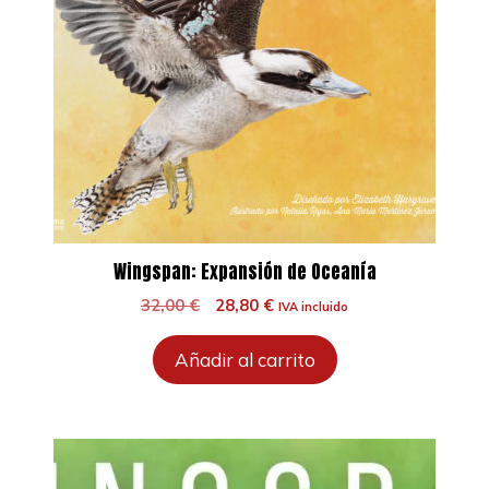
Wingspan: Expansión de Oceanía
El
El
32,00
€
28,80
€
IVA incluido
precio
precio
original
actual
Añadir al carrito
era:
es:
32,00 €.
28,80 €.