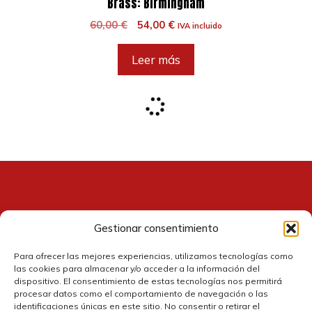
Brass: Birmingham
El
El
60,00
€
54,00
€
IVA incluido
precio
precio
original
actual
Leer más
era:
es:
60,00 €.
54,00 €.
Ironwood
El
El
45,00
€
40,50
€
IVA incluido
precio
precio
original
actual
Añadir al carrito
era:
es:
45,00 €.
40,50 €.
Gestionar consentimiento
Para ofrecer las mejores experiencias, utilizamos tecnologías como
las cookies para almacenar y/o acceder a la información del
La Famiglia
dispositivo. El consentimiento de estas tecnologías nos permitirá
procesar datos como el comportamiento de navegación o las
El
El
80,00
€
72,00
€
IVA incluido
identificaciones únicas en este sitio. No consentir o retirar el