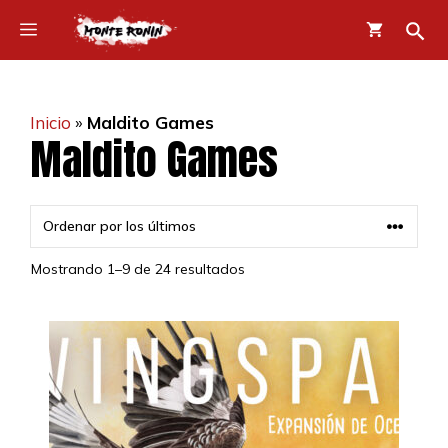
Saltar
Menú
al
contenido
Inicio
»
Maldito Games
Maldito Games
Mostrando 1–18 de 24 resultados