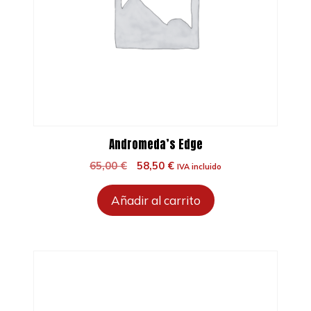
Andromeda’s Edge
El
El
65,00
€
58,50
€
IVA incluido
precio
precio
original
actual
Añadir al carrito
era:
es:
65,00 €.
58,50 €.