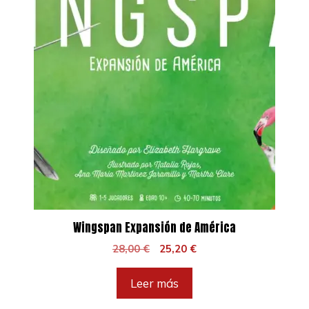
Wingspan Expansión de América
El
El
28,00
€
25,20
€
precio
precio
original
actual
Leer más
era:
es:
28,00 €.
25,20 €.