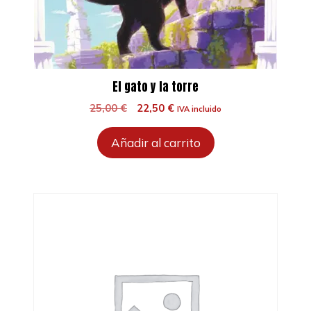
El gato y la torre
El
El
25,00
€
22,50
€
IVA incluido
precio
precio
original
actual
Añadir al carrito
era:
es:
25,00 €.
22,50 €.