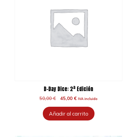
D-Day Dice: 2ª Edición
El
El
50,00
€
45,00
€
IVA incluido
precio
precio
original
actual
Añadir al carrito
era:
es:
50,00 €.
45,00 €.