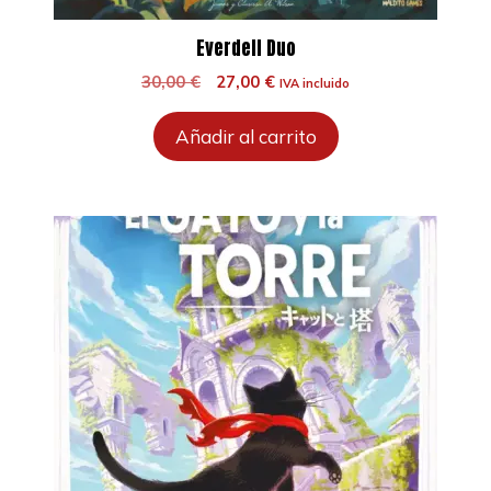
Everdell Duo
El
El
30,00
€
27,00
€
IVA incluido
precio
precio
original
actual
Añadir al carrito
era:
es:
30,00 €.
27,00 €.