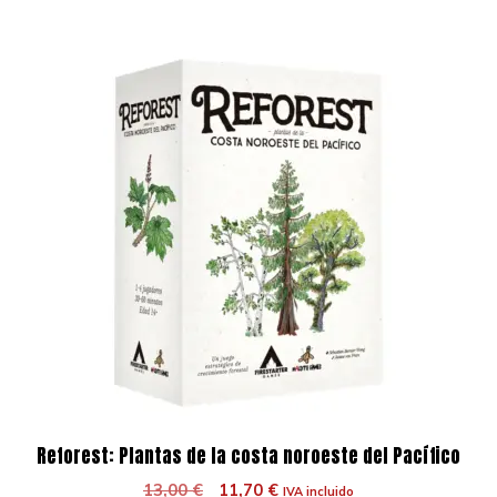
Reforest: Plantas de la costa noroeste del Pacífico
El
El
13,00
€
11,70
€
IVA incluido