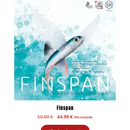
Finspan
El
El
50,00
€
44,99
€
IVA incluido
precio
precio
original
actual