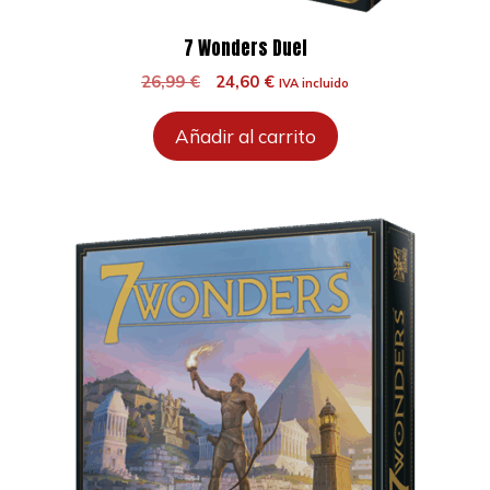
7 Wonders Duel
El
El
26,99
€
24,60
€
IVA incluido
precio
precio
original
actual
Añadir al carrito
era:
es:
26,99 €.
24,60 €.