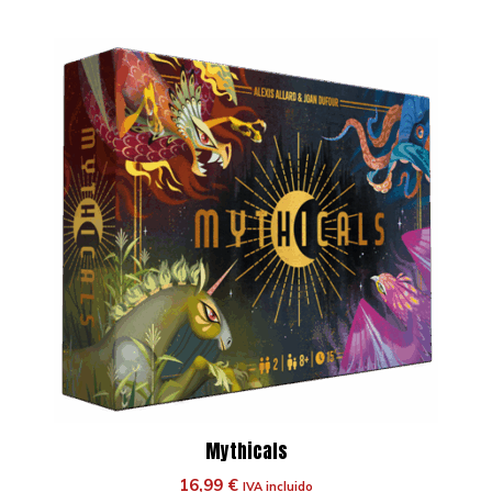
Mythicals
16,99
€
IVA incluido