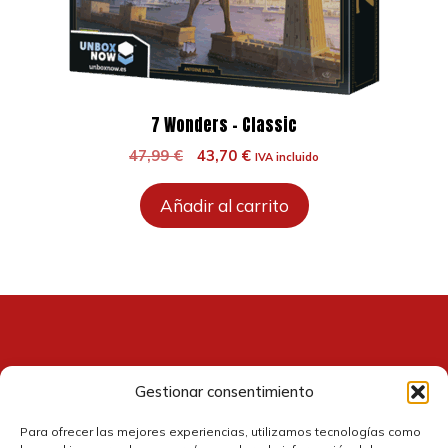
7 Wonders – Classic
El
El
47,99
€
43,70
€
IVA incluido
precio
precio
original
actual
Añadir al carrito
era:
es:
47,99 €.
43,70 €.
Gestionar consentimiento
Contacto
Para ofrecer las mejores experiencias, utilizamos tecnologías como