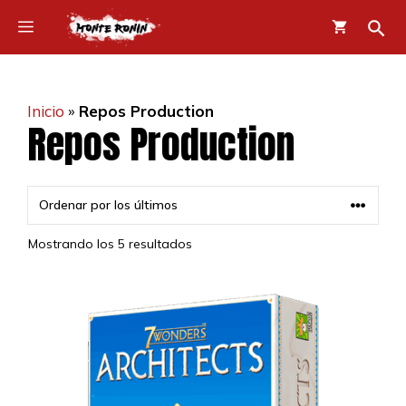
Saltar
Menú
al
contenido
Inicio
»
Repos Production
Repos Production
Ordenado
Mostrando los 5 resultados
por
los
últimos