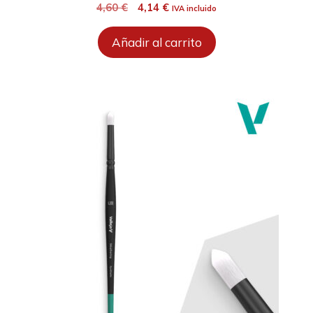
El
El
4,60
€
4,14
€
IVA incluido
precio
precio
original
actual
Añadir al carrito
era:
es:
4,60 €.
4,14 €.