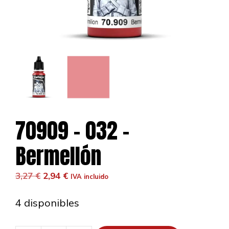
70909 – 032 –
Bermellón
El
El
3,27
€
2,94
€
IVA incluido
precio
precio
original
actual
4 disponibles
era:
es:
3,27 €.
2,94 €.