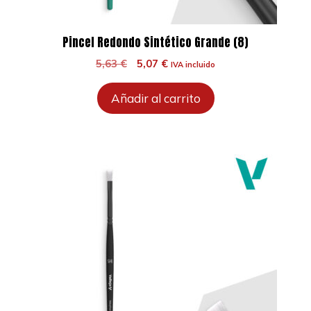
Pincel Redondo Sintético Grande (8)
El
El
5,63
€
5,07
€
IVA incluido
precio
precio
original
actual
Añadir al carrito
era:
es:
5,63 €.
5,07 €.