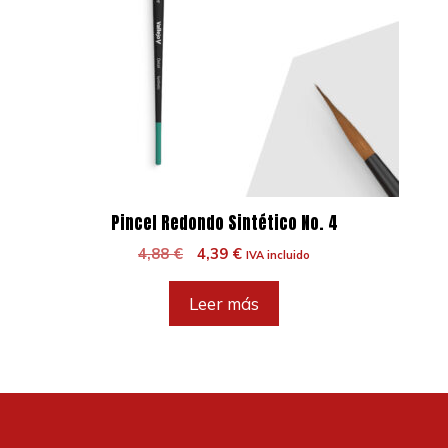
Pincel Redondo Sintético No. 4
El
El
4,88
€
4,39
€
IVA incluido
precio
precio
original
actual
Leer más
era:
es:
4,88 €.
4,39 €.