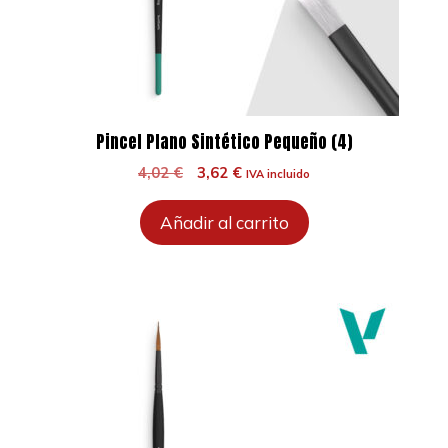
Pincel Plano Sintético Pequeño (4)
El
El
4,02
€
3,62
€
IVA incluido
precio
precio
original
actual
Añadir al carrito
era:
es:
4,02 €.
3,62 €.