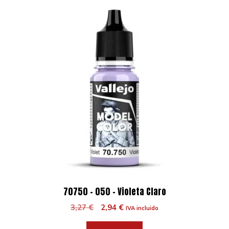
70750 – 050 – Violeta Claro
El
El
3,27
€
2,94
€
IVA incluido
precio
precio
original
actual