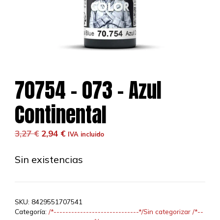
70754 – 073 – Azul
Continental
El
El
3,27
€
2,94
€
IVA incluido
precio
precio
original
actual
Sin existencias
era:
es:
3,27 €.
2,94 €.
SKU:
8429551707541
Categoría:
/*-----------------------------*/Sin categorizar /*--