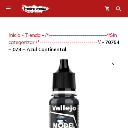
Saltar
Menú
al
contenido
Inicio
»
Tienda
»
/*-----------------------------*/Sin
categorizar /*-----------------------------*/
»
70754
– 073 – Azul Continental