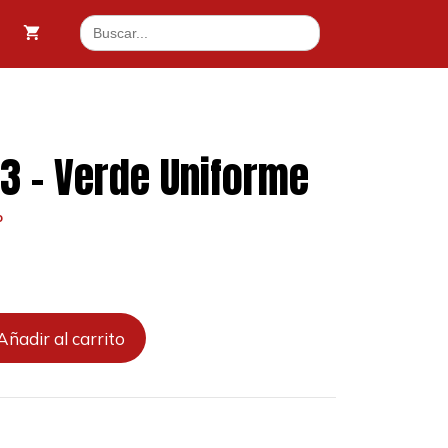
093
Buscar:
-
4 €.
Verde
Uniforme
cantidad
3 – Verde Uniforme
o
Añadir al carrito