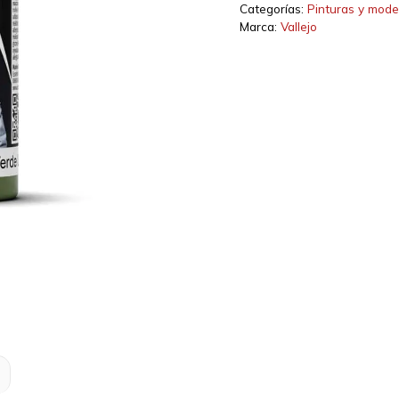
Verde
Categorías:
Pinturas y mode
Uniforme
Marca:
Vallejo
cantidad