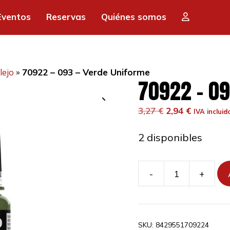
era:
es:
Eventos
Reservas
Quiénes somos
3,27 €.
2,9
lejo
»
70922 – 093 – Verde Uniforme
70922 – 09
El
El
3,27
€
2,94
€
IVA incluid
precio
precio
original
actual
2 disponibles
era:
es:
3,27 €.
2,94 €.
-
+
70922
-
093
-
SKU:
8429551709224