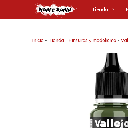
Saltar
Tienda
al
contenido
Inicio
»
Tienda
»
Pinturas y modelismo
»
Val