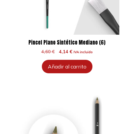
Pincel Plano Sintético Mediano (6)
El
El
4,60
€
4,14
€
IVA incluido
precio
precio
original
actual
Añadir al carrito
era:
es:
4,60 €.
4,14 €.