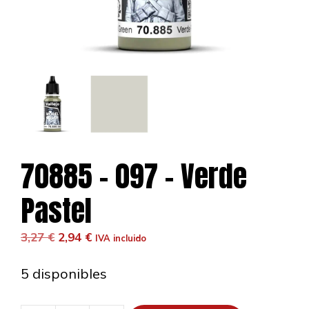
70885 – 097 – Verde
Pastel
El
El
3,27
€
2,94
€
IVA incluido
precio
precio
original
actual
5 disponibles
era:
es:
3,27 €.
2,94 €.