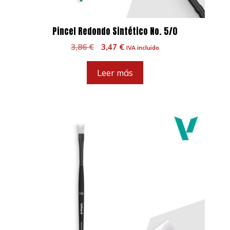
Pincel Redondo Sintético No. 5/0
El
El
3,86
€
3,47
€
IVA incluido
precio
precio
original
actual
Leer más
era:
es:
3,86 €.
3,47 €.