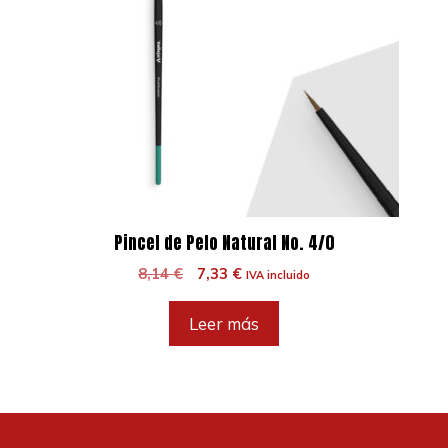
Pincel de Pelo Natural No. 4/0
El
El
8,14
€
7,33
€
IVA incluido
precio
precio
original
actual
Leer más
era:
es:
8,14 €.
7,33 €.