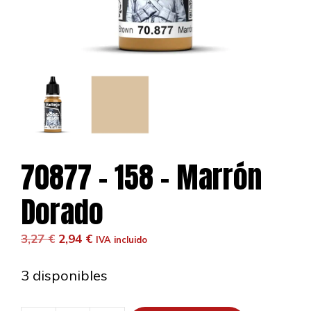
70877 – 158 – Marrón
Dorado
El
El
3,27
€
2,94
€
IVA incluido
precio
precio
original
actual
3 disponibles
era:
es:
3,27 €.
2,94 €.