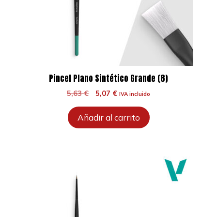
Pincel Plano Sintético Grande (8)
El
El
5,63
€
5,07
€
IVA incluido
precio
precio
original
actual
Añadir al carrito
era:
es:
5,63 €.
5,07 €.