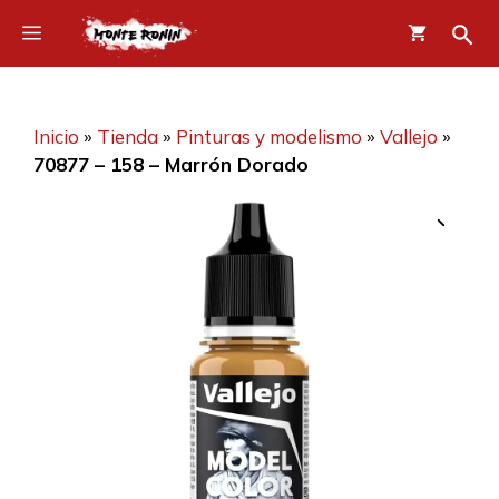
Saltar
Menú
al
contenido
Inicio
»
Tienda
»
Pinturas y modelismo
»
Vallejo
»
70877 – 158 – Marrón Dorado