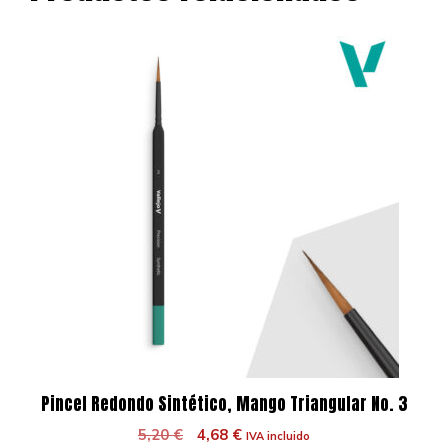
Pincel Redondo Sintético, Mango Triangular No. 3
El
El
5,20
€
4,68
€
IVA incluido