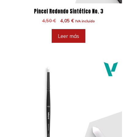
Pincel Redondo Sintético No. 3
El
El
4,50
€
4,05
€
IVA incluido
precio
precio
original
actual
Leer más
era:
es:
4,50 €.
4,05 €.