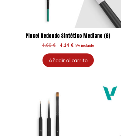
Pincel Redondo Sintético Mediano (6)
El
El
4,60
€
4,14
€
IVA incluido
precio
precio
original
actual
Añadir al carrito
era:
es:
4,60 €.
4,14 €.