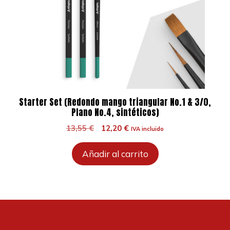
Starter Set (Redondo mango triangular No.1 & 3/0,
Plano No.4, sintéticos)
El
El
13,55
€
12,20
€
IVA incluido
precio
precio
original
actual
Añadir al carrito
era:
es:
13,55 €.
12,20 €.