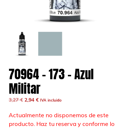
70964 – 173 – Azul
Militar
El
El
3,27
€
2,94
€
IVA incluido
precio
precio
original
actual
Actualmente no disponemos de este
era:
es:
producto. Haz tu reserva y conforme lo
3,27 €.
2,94 €.