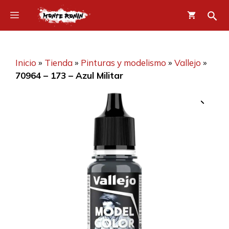
Saltar
Menú
al
contenido
Inicio
»
Tienda
»
Pinturas y modelismo
»
Vallejo
»
70964 – 173 – Azul Militar