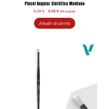
Pincel Angular Sintético Mediano
El
El
5,09
€
4,58
€
IVA incluido
precio
precio
original
actual
Añadir al carrito
era:
es:
5,09 €.
4,58 €.