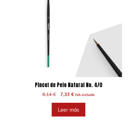
Pincel de Pelo Natural No. 4/0
El
El
8,14
€
7,33
€
IVA incluido
precio
precio
original
actual
Leer más
era:
es:
8,14 €.
7,33 €.