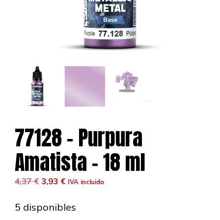
77128 – Purpura
Amatista – 18 ml
El
El
4,37
€
3,93
€
IVA incluido
precio
precio
original
actual
5 disponibles
era:
es: