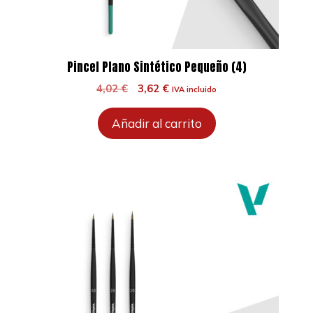
Pincel Plano Sintético Pequeño (4)
El
El
4,02
€
3,62
€
IVA incluido
precio
precio
original
actual
Añadir al carrito
era:
es:
4,02 €.
3,62 €.