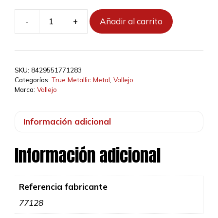
4,37 €.
3,93 €.
-
+
Añadir al carrito
77128
-
Purpura
Amatista
SKU:
8429551771283
-
Categorías:
True Metallic Metal
,
Vallejo
18
Marca:
Vallejo
ml
cantidad
Información adicional
Información adicional
Referencia fabricante
77128