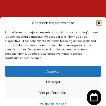
Gestionar consentimiento
Contacto
Para ofrecer las mejores experiencias, utilizamos tecnologías como
las cookies para almacenar y/o acceder a la información del
dispositivo. El consentimiento de estas tecnologías nos permitirá
procesar datos como el comportamiento de navegación o las
identificaciones únicas en este sitio. No consentir o retirar el
consentimiento, puede afectar negativamente a ciertas
características y funciones.
Aceptar
Política de cookies
Denegar
Política de privacidad
Ver preferencias
4,37
€
Añadir al carrito
El
El
3,93
€
Política de devolución y reembolsos
precio
precio
IVA incluido
Política de cookies