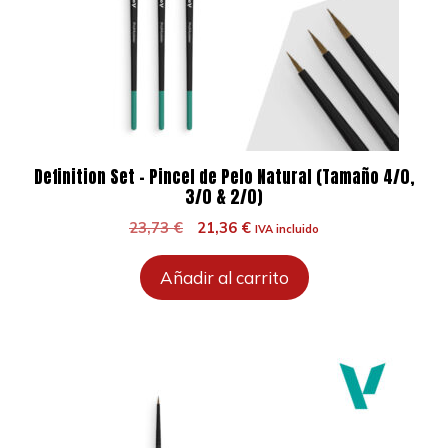
Definition Set – Pincel de Pelo Natural (Tamaño 4/0,
3/0 & 2/0)
El
El
23,73
€
21,36
€
IVA incluido
precio
precio
original
actual
Añadir al carrito
era:
es:
23,73 €.
21,36 €.