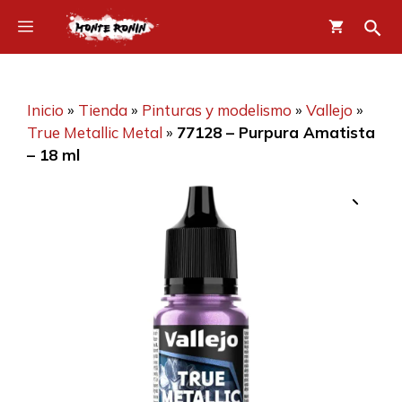
Saltar
Menú
al
contenido
Inicio
»
Tienda
»
Pinturas y modelismo
»
Vallejo
»
True Metallic Metal
»
77128 – Purpura Amatista
– 18 ml