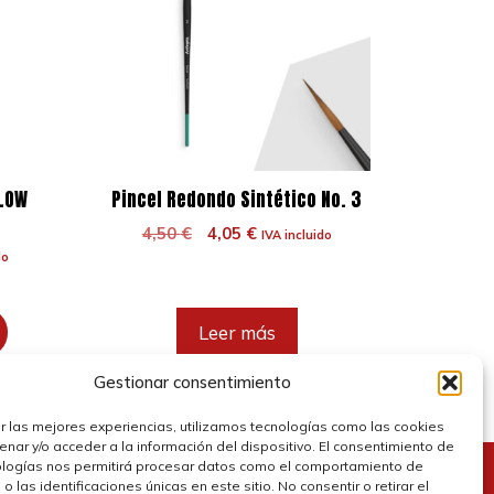
LLOW
Pincel Redondo Sintético No. 3
El
El
4,50
€
4,05
€
IVA incluido
precio
precio
do
original
actual
era:
es:
4,50 €.
4,05 €.
Leer más
Gestionar consentimiento
r las mejores experiencias, utilizamos tecnologías como las cookies
nar y/o acceder a la información del dispositivo. El consentimiento de
ologías nos permitirá procesar datos como el comportamiento de
 las identificaciones únicas en este sitio. No consentir o retirar el