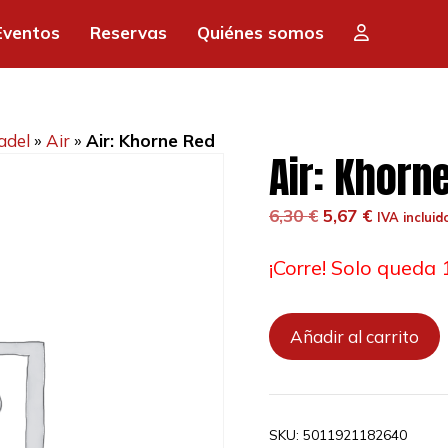
Eventos
Reservas
Quiénes somos
adel
»
Air
»
Air: Khorne Red
Air: Khorn
El
El
6,30
€
5,67
€
IVA incluid
precio
precio
original
actual
¡Corre! Solo queda 
era:
es:
6,30 €.
5,67 €.
Air:
Añadir al carrito
Khorne
Red
cantidad
SKU:
5011921182640