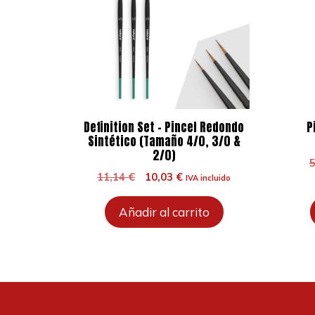
Definition Set – Pincel Redondo
P
Sintético (Tamaño 4/0, 3/0 &
2/0)
El
El
11,14
€
10,03
€
IVA incluido
precio
precio
original
actual
Añadir al carrito
era:
es:
11,14 €.
10,03 €.