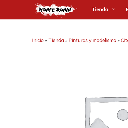
Saltar
Tienda
al
contenido
Inicio
»
Tienda
»
Pinturas y modelismo
»
Cit