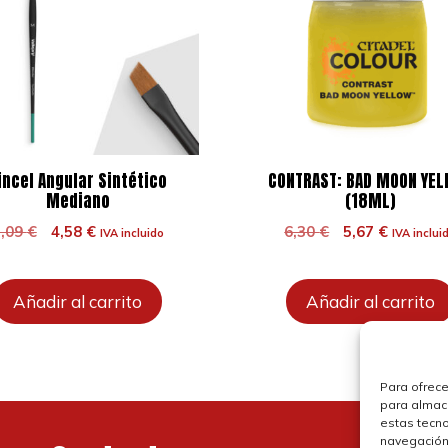
incel Angular Sintético
CONTRAST: BAD MOON YE
Mediano
(18ML)
El
El
El
El
5,09
€
4,58
€
6,30
€
5,67
€
IVA incluido
IVA inclui
precio
precio
precio
precio
original
actual
original
actual
era:
es:
era:
es:
Añadir al carrito
Añadir al carrito
5,09 €.
4,58 €.
6,30 €.
5,67 €.
Para ofrece
para almace
estas tecn
navegación o