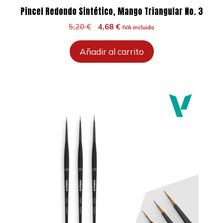
Pincel Redondo Sintético, Mango Triangular No. 3
El
El
5,20
€
4,68
€
IVA incluido
precio
precio
original
actual
Añadir al carrito
era:
es:
5,20 €.
4,68 €.