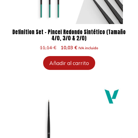
Definition Set – Pincel Redondo Sintético (Tamaño
4/0, 3/0 & 2/0)
El
El
11,14
€
10,03
€
IVA incluido
precio
precio
original
actual
Añadir al carrito
era:
es:
11,14 €.
10,03 €.