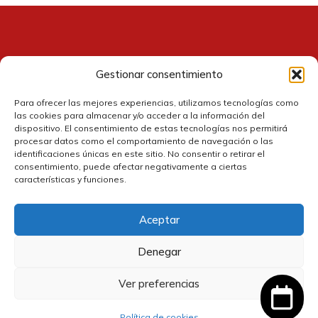
Gestionar consentimiento
Contacto
Para ofrecer las mejores experiencias, utilizamos tecnologías como
las cookies para almacenar y/o acceder a la información del
dispositivo. El consentimiento de estas tecnologías nos permitirá
procesar datos como el comportamiento de navegación o las
identificaciones únicas en este sitio. No consentir o retirar el
consentimiento, puede afectar negativamente a ciertas
características y funciones.
Aceptar
Política de cookies
Denegar
Política de privacidad
Ver preferencias
El
El
6,30
€
5,67
€
IVA
Política de devolución y reembolsos
Añadir al carrito
precio
precio
incluido
Política de cookies