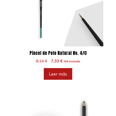
Pincel de Pelo Natural No. 4/0
El
El
8,14
€
7,33
€
IVA incluido
precio
precio
original
actual
Leer más
era:
es:
8,14 €.
7,33 €.