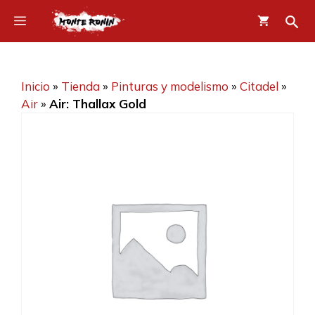
Saltar
Menú
al
contenido
Inicio
»
Tienda
»
Pinturas y modelismo
»
Citadel
»
Air
»
Air: Thallax Gold