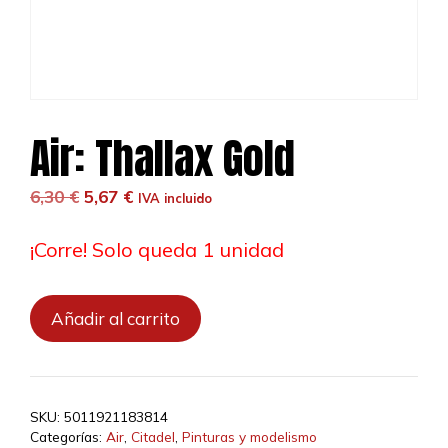
Air: Thallax Gold
El
El
6,30
€
5,67
€
IVA incluido
precio
precio
original
actual
¡Corre! Solo queda 1 unidad
era:
es:
6,30 €.
5,67 €.
Air:
Añadir al carrito
Thallax
Gold
cantidad
SKU:
5011921183814
Categorías:
Air
,
Citadel
,
Pinturas y modelismo