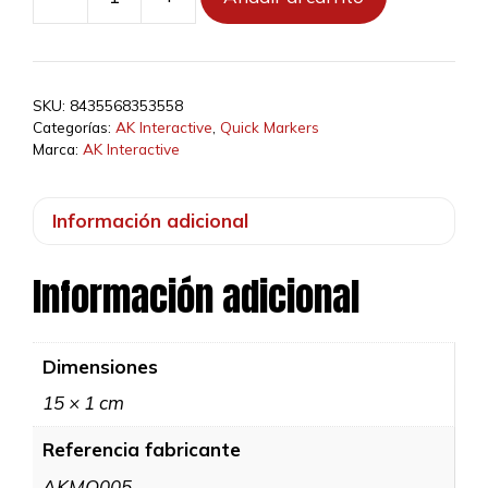
AKMQ005
-
WARM
YELLOW
SKU:
8435568353558
-
Categorías:
AK Interactive
,
Quick Markers
QUICK
Marca:
AK Interactive
MARKER
cantidad
Información adicional
Información adicional
Dimensiones
15 × 1 cm
Referencia fabricante
AKMQ005