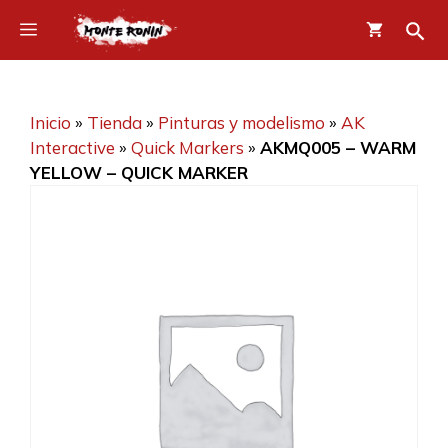
Saltar
Menú
al
contenido
Inicio
»
Tienda
»
Pinturas y modelismo
»
AK
Interactive
»
Quick Markers
»
AKMQ005 – WARM
YELLOW – QUICK MARKER