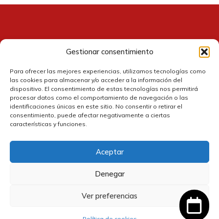
Gestionar consentimiento
Contacto
Para ofrecer las mejores experiencias, utilizamos tecnologías como
las cookies para almacenar y/o acceder a la información del
dispositivo. El consentimiento de estas tecnologías nos permitirá
procesar datos como el comportamiento de navegación o las
identificaciones únicas en este sitio. No consentir o retirar el
consentimiento, puede afectar negativamente a ciertas
características y funciones.
Aceptar
Política de cookies
Denegar
Política de privacidad
Ver preferencias
2,95
€
Añadir al carrito
IVA
Política de devolución y reembolsos
incluido
Política de cookies