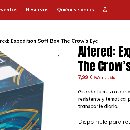
Eventos
Reservas
Quiénes somos
red: Expedition Soft Box The Crow’s Eye
Altered: E
The Crow’
7,99
€
IVA incluido
Guarda tu mazo con seg
resistente y temática, 
transporte diario.
Disponible para re