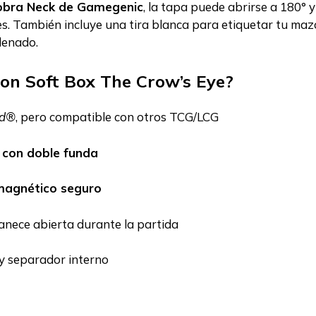
obra Neck de Gamegenic
, la tapa puede abrirse a 180° y
s. También incluye una tira blanca para etiquetar tu mazo 
denado.
ion Soft Box The Crow’s Eye?
ed®
, pero compatible con otros TCG/LCG
con doble funda
 magnético seguro
nece abierta durante la partida
a y separador interno