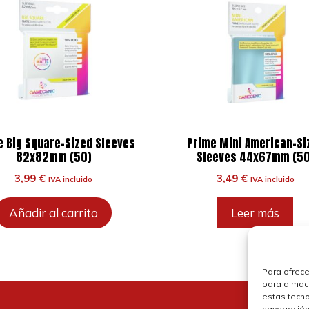
 Big Square-Sized Sleeves
Prime Mini American-Si
82x82mm (50)
Sleeves 44x67mm (50
3,99
€
3,49
€
IVA incluido
IVA incluido
Añadir al carrito
Leer más
Para ofrece
para almace
estas tecn
navegación o