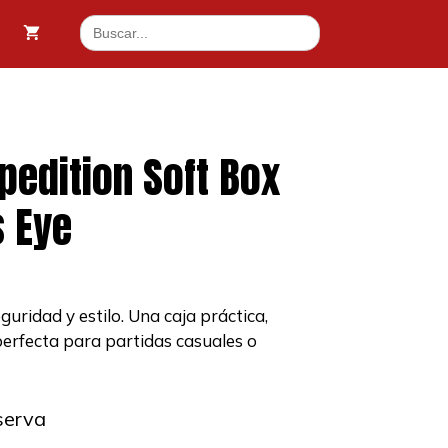
Soft
Buscar:
Box
The
Crow's
Eye
cantidad
xpedition Soft Box
s Eye
uridad y estilo. Una caja práctica,
perfecta para partidas casuales o
serva