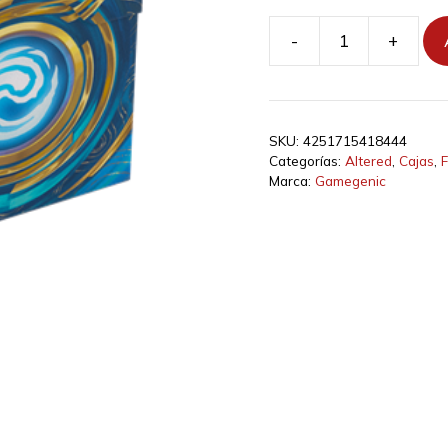
-
+
Altered:
Expedition
Soft
Box
SKU:
4251715418444
The
Categorías:
Altered
,
Cajas
,
F
Crow's
Marca:
Gamegenic
Eye
cantidad