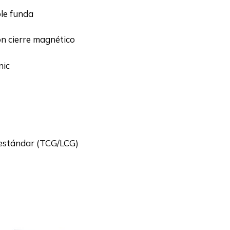
le funda
on cierre magnético
nic
estándar (TCG/LCG)