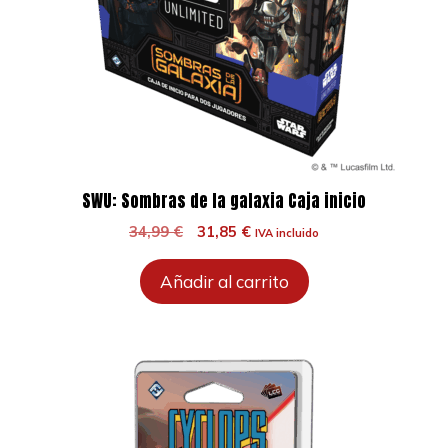
SWU: Sombras de la galaxia Caja inicio
El
El
34,99
€
31,85
€
IVA incluido
precio
precio
original
actual
Añadir al carrito
era:
es:
34,99 €.
31,85 €.