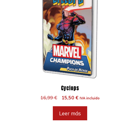
Cyclops
El
El
16,99
€
15,50
€
IVA incluido
precio
precio
original
actual
Leer más
era:
es:
16,99 €.
15,50 €.