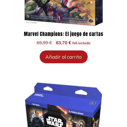
Marvel Champions: El juego de cartas
El
El
69,99
€
63,70
€
IVA incluido
precio
precio
original
actual
Añadir al carrito
era:
es:
69,99 €.
63,70 €.