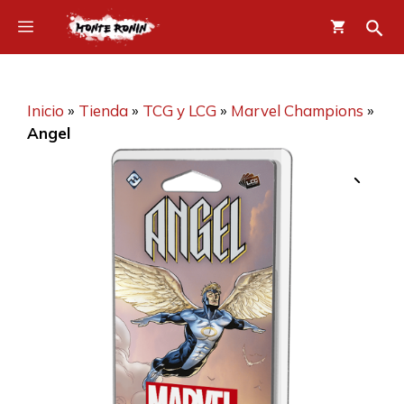
Saltar
Menú
al
contenido
Inicio
»
Tienda
»
TCG y LCG
»
Marvel Champions
»
Angel