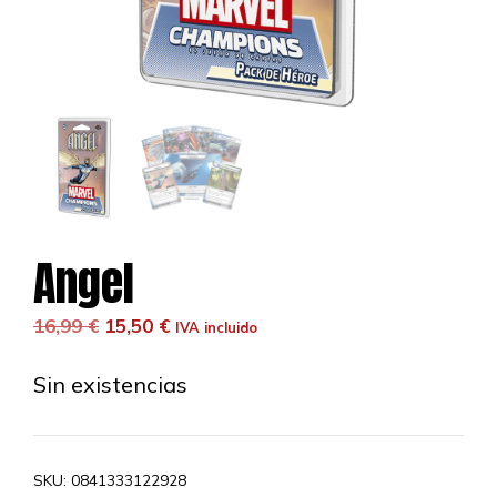
Angel
El
El
16,99
€
15,50
€
IVA incluido
precio
precio
original
actual
Sin existencias
era:
es:
16,99 €.
15,50 €.
SKU:
0841333122928