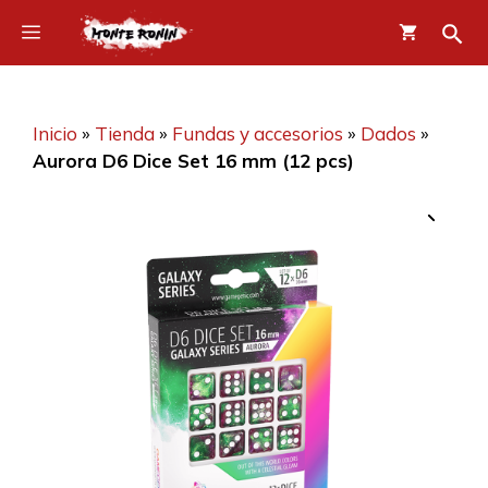
Saltar
Menú
al
contenido
Inicio
»
Tienda
»
Fundas y accesorios
»
Dados
»
Aurora D6 Dice Set 16 mm (12 pcs)