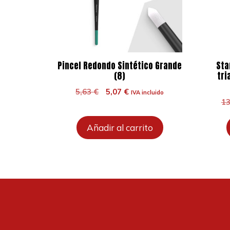
Pincel Redondo Sintético Grande
Sta
(8)
tri
El
El
5,63
€
5,07
€
IVA incluido
precio
precio
1
original
actual
era:
es:
Añadir al carrito
5,63 €.
5,07 €.