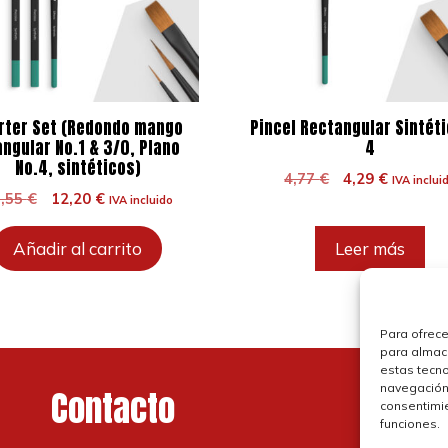
rter Set (Redondo mango
Pincel Rectangular Sintéti
angular No.1 & 3/0, Plano
4
No.4, sintéticos)
El
El
4,77
€
4,29
€
IVA inclui
El
El
3,55
€
12,20
€
precio
precio
IVA incluido
precio
precio
original
actual
original
actual
era:
es:
Añadir al carrito
Leer más
era:
es:
4,77 €.
4,29 €.
13,55 €.
12,20 €.
Para ofrece
para almace
estas tecn
navegación o
Contacto
P
consentimie
funciones.