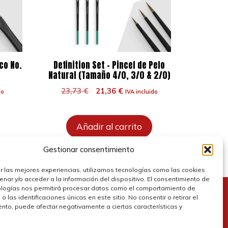
co No.
Definition Set – Pincel de Pelo
Natural (Tamaño 4/0, 3/0 & 2/0)
El
El
23,73
€
21,36
€
do
IVA incluido
precio
precio
original
actual
era:
es:
Añadir al carrito
23,73 €.
21,36 €.
Gestionar consentimiento
r las mejores experiencias, utilizamos tecnologías como las cookies
nar y/o acceder a la información del dispositivo. El consentimiento de
ologías nos permitirá procesar datos como el comportamiento de
 las identificaciones únicas en este sitio. No consentir o retirar el
olítica de cookies
nto, puede afectar negativamente a ciertas características y