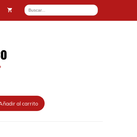
cantidad
Buscar:
4 €.
co
o
Añadir al carrito