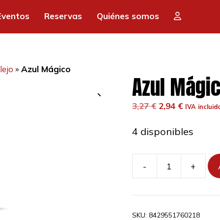
era:
es:
Eventos
Reservas
Quiénes somos
3,27 €.
2,9
lejo
»
Azul Mágico
Azul Mági
El
El
3,27
€
2,94
€
IVA incluid
precio
precio
original
actual
4 disponibles
era:
es:
3,27 €.
2,94 €.
-
+
Azul
Mágico
cantidad
SKU:
8429551760218