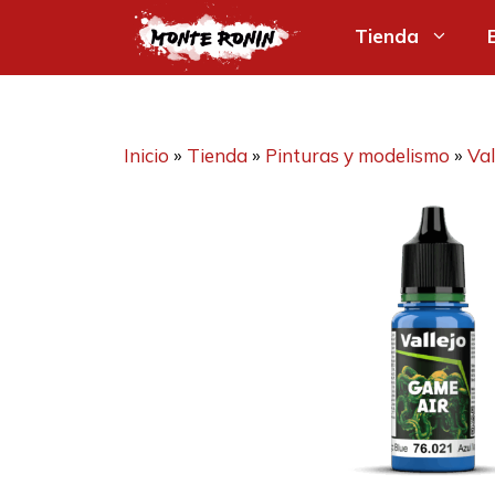
Saltar
Tienda
al
contenido
Inicio
»
Tienda
»
Pinturas y modelismo
»
Val