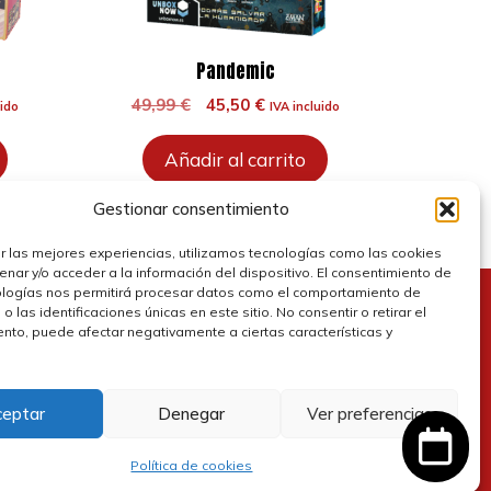
Pandemic
El
El
49,99
€
45,50
€
uido
IVA incluido
precio
precio
original
actual
Añadir al carrito
era:
es:
.
49,99 €.
45,50 €.
Gestionar consentimiento
r las mejores experiencias, utilizamos tecnologías como las cookies
nar y/o acceder a la información del dispositivo. El consentimiento de
ologías nos permitirá procesar datos como el comportamiento de
 las identificaciones únicas en este sitio. No consentir o retirar el
olítica de cookies
nto, puede afectar negativamente a ciertas características y
olítica de privacidad
ceptar
Denegar
Ver preferencias
olítica de devolución y reembolsos
Política de cookies