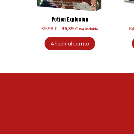
Potion Explosion
El
El
39,99
€
36,39
€
6
IVA incluido
precio
precio
original
actual
Añadir al carrito
era:
es:
39,99 €.
36,39 €.