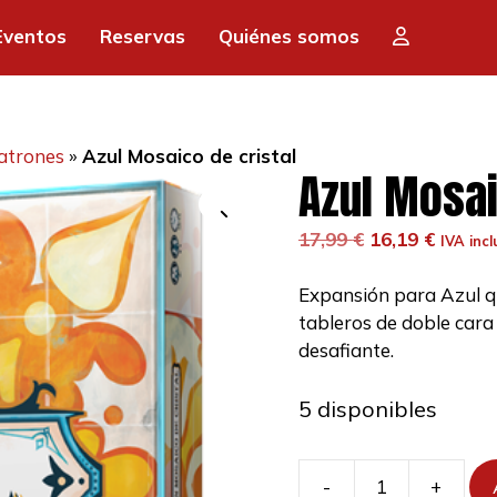
era:
es:
Eventos
Reservas
Quiénes somos
17,99 €.
16,
atrones
»
Azul Mosaico de cristal
Azul Mosai
El
El
17,99
€
16,19
€
IVA incl
precio
precio
original
actual
Expansión para Azul qu
era:
es:
tableros de doble car
17,99 €.
16,19 €
desafiante.
5 disponibles
-
+