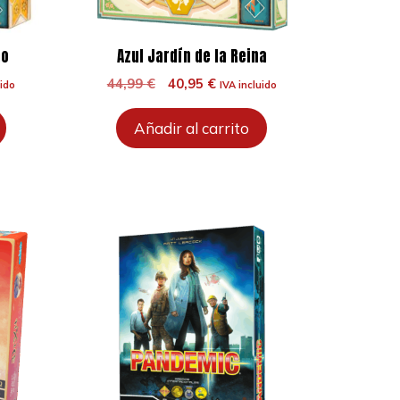
no
Azul Jardín de la Reina
El
El
44,99
€
40,95
€
uido
IVA incluido
precio
precio
original
actual
Añadir al carrito
era:
es:
.
44,99 €.
40,95 €.