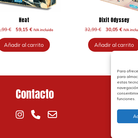
Heat
Dixit Odyssey
El
El
El
El
4,99
€
59,15
€
32,99
€
30,05
€
IVA incluido
IVA incl
precio
precio
precio
precio
original
actual
original
actual
Añadir al carrito
Añadir al carrito
era:
es:
era:
es:
64,99 €.
59,15 €.
32,99 €.
30,05 €
Para ofrece
para almace
estas tecn
navegación o
Contacto
P
consentimie
funciones.
P
A
P