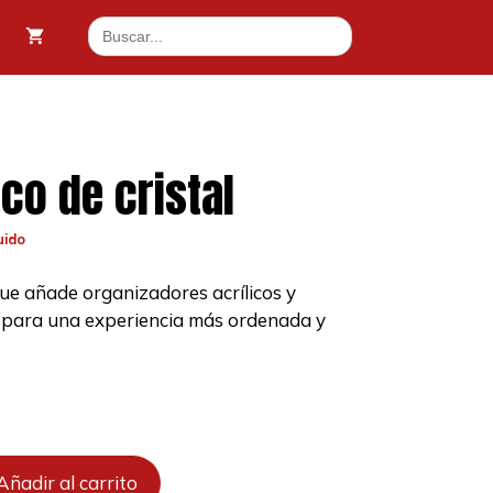
de
Buscar:
cristal
19 €.
cantidad
co de cristal
uido
e añade organizadores acrílicos y
a para una experiencia más ordenada y
.
Añadir al carrito