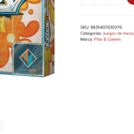
Azul
Mosaico
de
cristal
SKU:
8435407630376
cantidad
Categorías:
Juegos de mesa
Marca:
Plan B Games