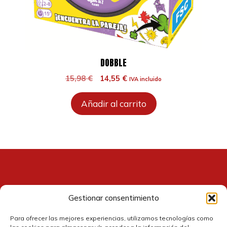
DOBBLE
El
El
15,98
€
14,55
€
IVA incluido
precio
precio
original
actual
Añadir al carrito
era:
es:
15,98 €.
14,55 €.
Gestionar consentimiento
Contacto
Para ofrecer las mejores experiencias, utilizamos tecnologías como