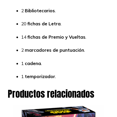
2
Bibliotecarios
.
20
fichas de Letra
.
14
fichas de Premio y Vueltas
.
2
marcadores de puntuación
.
1
cadena
.
1
temporizador
.
Productos relacionados