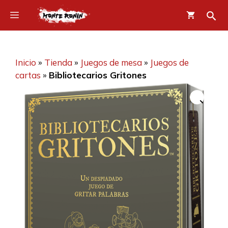
Saltar
Menú
al
contenido
Inicio
»
Tienda
»
Juegos de mesa
»
Juegos de
cartas
»
Bibliotecarios Gritones