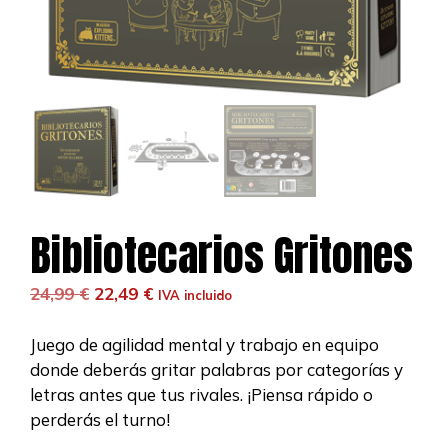
Bibliotecarios Gritones
El
El
24,99
€
22,49
€
IVA incluido
precio
precio
original
actual
Juego de agilidad mental y trabajo en equipo
era:
es:
donde deberás gritar palabras por categorías y
24,99 €.
22,49 €.
letras antes que tus rivales. ¡Piensa rápido o
perderás el turno!