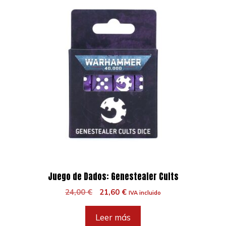
Juego de Dados: Genestealer Cults
El
El
24,00
€
21,60
€
IVA incluido
precio
precio
original
actual
Leer más
era:
es: