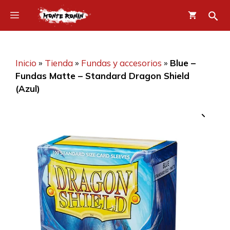
Saltar
Menú
al
contenido
Inicio
»
Tienda
»
Fundas y accesorios
»
Blue –
Fundas Matte – Standard Dragon Shield
(Azul)