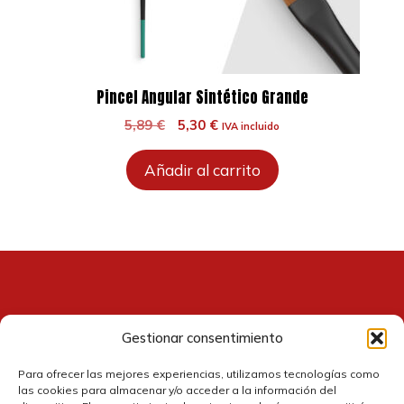
Pincel Angular Sintético Grande
El
El
5,89
€
5,30
€
IVA incluido
precio
precio
original
actual
Añadir al carrito
era:
es:
5,89 €.
5,30 €.
Gestionar consentimiento
Contacto
Para ofrecer las mejores experiencias, utilizamos tecnologías como
las cookies para almacenar y/o acceder a la información del