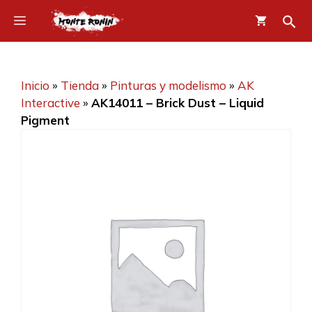
Saltar
Menú
al
contenido
Inicio
»
Tienda
»
Pinturas y modelismo
»
AK
Interactive
»
AK14011 – Brick Dust – Liquid
Pigment