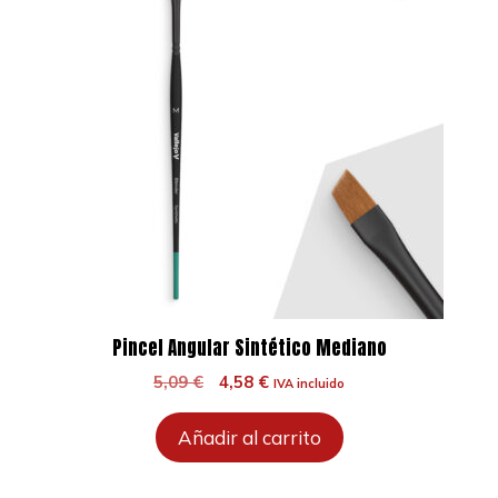
Pincel Angular Sintético Mediano
El
El
5,09
€
4,58
€
IVA incluido
precio
precio
original
actual
Añadir al carrito
era:
es:
5,09 €.
4,58 €.