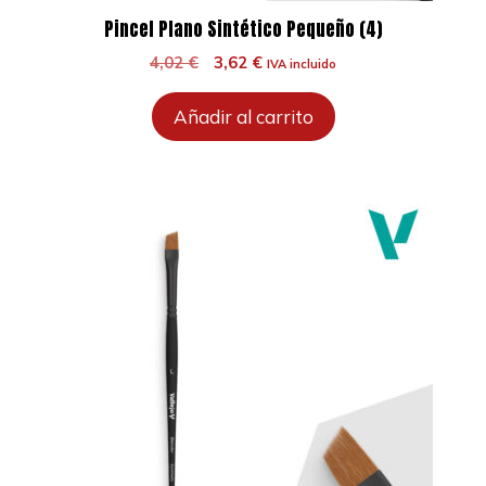
Pincel Plano Sintético Pequeño (4)
El
El
4,02
€
3,62
€
IVA incluido
precio
precio
original
actual
Añadir al carrito
era:
es:
4,02 €.
3,62 €.