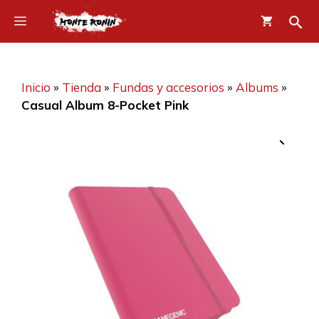
Saltar
Menú
al
contenido
Inicio
»
Tienda
»
Fundas y accesorios
»
Albums
»
Casual Album 8-Pocket Pink