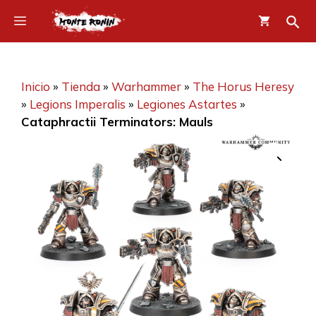
Saltar
Menú
al
contenido
Inicio
»
Tienda
»
Warhammer
»
The Horus Heresy
»
Legions Imperalis
»
Legiones Astartes
»
Cataphractii Terminators: Mauls