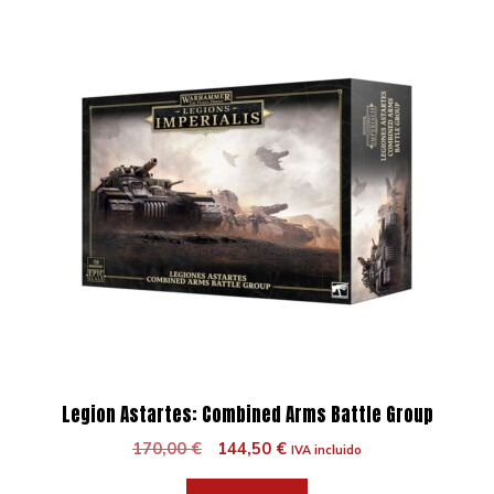
Legion Astartes: Combined Arms Battle Group
El
El
170,00
€
144,50
€
IVA incluido
precio
precio
original
actual