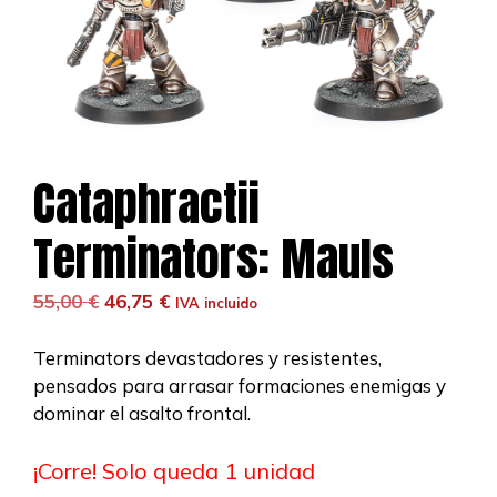
Cataphractii
Terminators: Mauls
El
El
55,00
€
46,75
€
IVA incluido
precio
precio
original
actual
Terminators devastadores y resistentes,
era:
es:
pensados para arrasar formaciones enemigas y
55,00 €.
46,75 €.
dominar el asalto frontal.
¡Corre! Solo queda 1 unidad