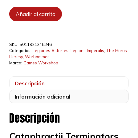
Cataphractii
Añadir al carrito
Terminators:
Mauls
cantidad
SKU:
5011921248346
Categorías:
Legiones Astartes
,
Legions Imperalis
,
The Horus
Heresy
,
Warhammer
Marca:
Games Workshop
Descripción
Información adicional
Descripción
Cataphractii Terminators