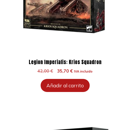
Legion Imperialis: Krios Squadron
El
El
42,00
€
35,70
€
IVA incluido
precio
precio
original
actual
Añadir al carrito
era:
es:
42,00 €.
35,70 €.