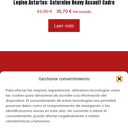
Legion Astartes: Saturnine Heavy Assault Cadre
El
El
42,00
€
35,70
€
IVA incluido
precio
precio
original
actual
Leer más
era:
es:
42,00 €.
35,70 €.
Gestionar consentimiento
Contacto
Para ofrecer las mejores experiencias, utilizamos tecnologías como
las cookies para almacenar y/o acceder a la información del
dispositivo. El consentimiento de estas tecnologías nos permitirá
procesar datos como el comportamiento de navegación o las
identificaciones únicas en este sitio. No consentir o retirar el
consentimiento, puede afectar negativamente a ciertas
características y funciones.