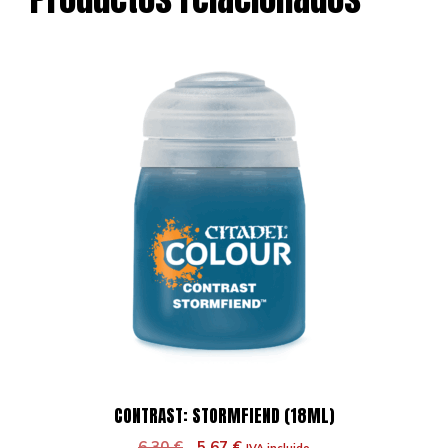
CONTRAST: STORMFIEND (18ML)
El
El
6,30
€
5,67
€