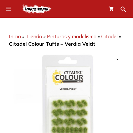
Saltar
Menú
al
contenido
Inicio
»
Tienda
»
Pinturas y modelismo
»
Citadel
»
Citadel Colour Tufts – Verdia Veldt