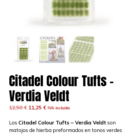
Citadel Colour Tufts –
Verdia Veldt
El
El
12,50
€
11,25
€
IVA incluido
precio
precio
original
actual
Los
Citadel Colour Tufts – Verdia Veldt
son
era:
es:
matojos de hierba preformados en tonos verdes