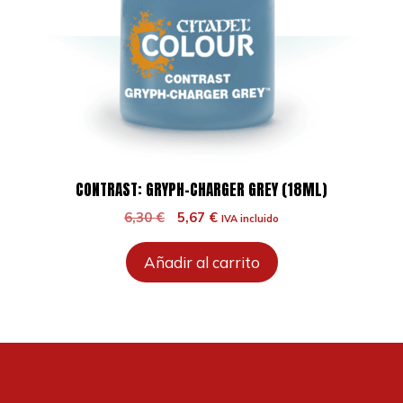
CONTRAST: GRYPH-CHARGER GREY (18ML)
El
El
6,30
€
5,67
€
IVA incluido
precio
precio
original
actual
Añadir al carrito
era:
es:
6,30 €.
5,67 €.