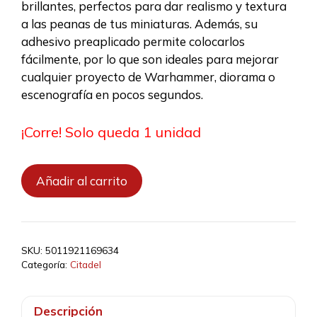
12,50 €.
11,25 €.
brillantes, perfectos para dar realismo y textura
a las peanas de tus miniaturas. Además, su
adhesivo preaplicado permite colocarlos
fácilmente, por lo que son ideales para mejorar
cualquier proyecto de Warhammer, diorama o
escenografía en pocos segundos.
¡Corre! Solo queda 1 unidad
Citadel
Añadir al carrito
Colour
Tufts
–
Verdia
SKU:
5011921169634
Veldt
Categoría:
Citadel
cantidad
Descripción