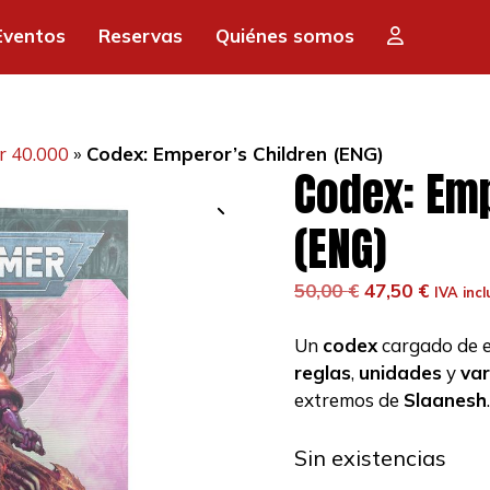
Eventos
Reservas
Quiénes somos
 40.000
»
Codex: Emperor’s Children (ENG)
Codex: Emp
(ENG)
El
El
50,00
€
47,50
€
IVA incl
precio
precio
original
actual
Un
codex
cargado de e
era:
es:
reglas
,
unidades
y
var
50,00 €.
47,50 €
extremos de
Slaanesh
.
Sin existencias