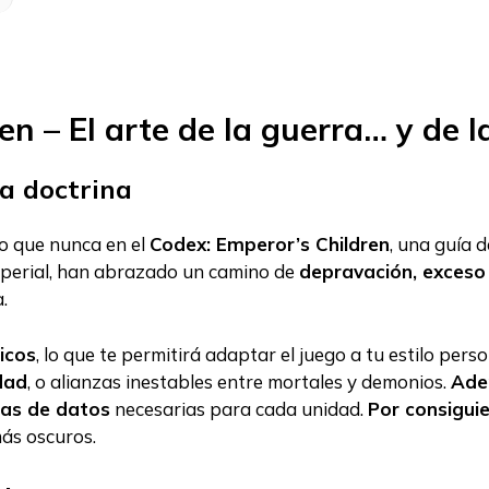
en – El arte de la guerra… y de 
na doctrina
o que nunca en el
Codex: Emperor’s Children
, una guía 
 imperial, han abrazado un camino de
depravación, exceso
.
icos
, lo que te permitirá adaptar el juego a tu estilo pers
dad
, o alianzas inestables entre mortales y demonios.
Ade
jas de datos
necesarias para cada unidad.
Por consigui
más oscuros.