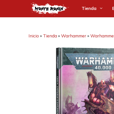
Saltar
Tienda
al
contenido
Inicio
»
Tienda
»
Warhammer
»
Warhammer