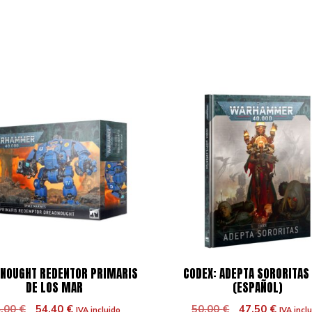
NOUGHT REDENTOR PRIMARIS
CODEX: ADEPTA SORORITAS 
DE LOS MAR
(ESPAÑOL)
El
El
El
El
4,00
€
54,40
€
50,00
€
47,50
€
IVA incluido
IVA incl