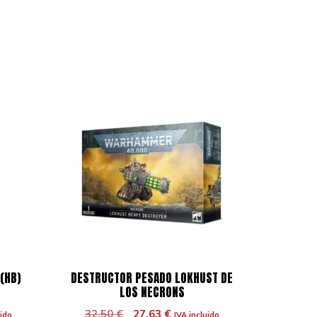
(HB)
DESTRUCTOR PESADO LOKHUST DE
LOS NECRONS
El
El
32,50
€
27,63
€
uido
IVA incluido