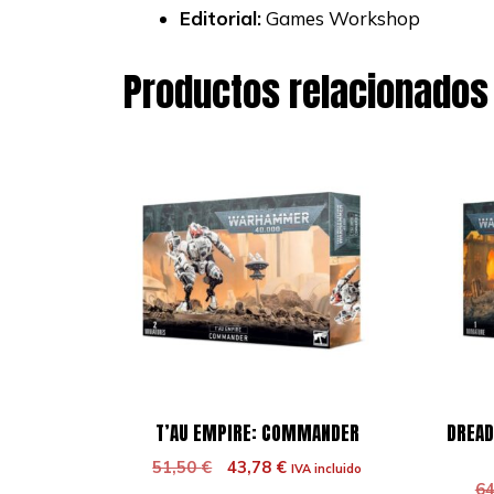
Editorial:
Games Workshop
Productos relacionados
T’AU EMPIRE: COMMANDER
DREAD
El
El
51,50
€
43,78
€
IVA incluido
precio
precio
6