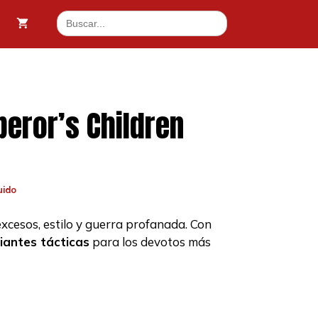
Buscar:
eror’s Children
uido
xcesos, estilo y guerra profanada. Con
iantes tácticas
para los devotos más
.