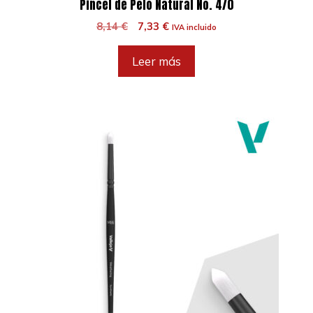
Pincel de Pelo Natural No. 4/0
El
El
8,14
€
7,33
€
IVA incluido
precio
precio
original
actual
Leer más
era:
es:
8,14 €.
7,33 €.