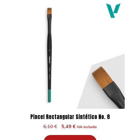
Pincel Rectangular Sintético No. 8
El
El
6,10
€
5,49
€
IVA incluido
precio
precio
original
actual