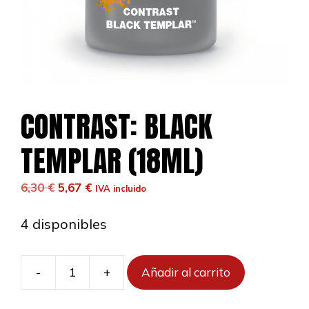
CONTRAST: BLACK
TEMPLAR (18ML)
El
El
6,30
€
5,67
€
IVA incluido
precio
precio
original
actual
4 disponibles
era:
es:
6,30 €.
5,67 €.
-
+
Añadir al carrito
CONTRAST:
BLACK