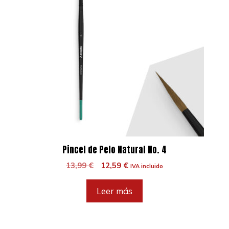
Pincel de Pelo Natural No. 4
El
El
13,99
€
12,59
€
IVA incluido
precio
precio
original
actual
Leer más
era:
es:
13,99 €.
12,59 €.