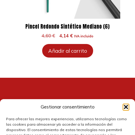
Pincel Redondo Sintético Mediano (6)
El
El
4,60
€
4,14
€
IVA incluido
precio
precio
original
actual
Añadir al carrito
era:
es:
4,60 €.
4,14 €.
Gestionar consentimiento
Contacto
Para ofrecer las mejores experiencias, utilizamos tecnologías como
las cookies para almacenar y/o acceder a la información del
dispositivo. El consentimiento de estas tecnologías nos permitirá