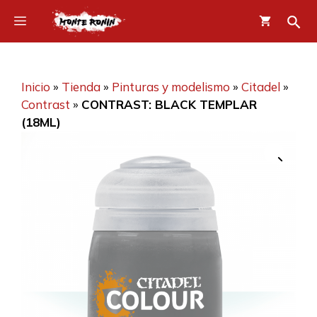
Saltar
Menú
al
contenido
Inicio
»
Tienda
»
Pinturas y modelismo
»
Citadel
»
Contrast
»
CONTRAST: BLACK TEMPLAR
(18ML)