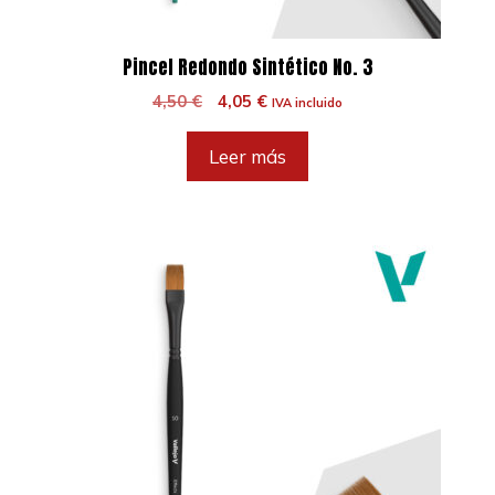
Pincel Redondo Sintético No. 3
El
El
4,50
€
4,05
€
IVA incluido
precio
precio
original
actual
Leer más
era:
es:
4,50 €.
4,05 €.