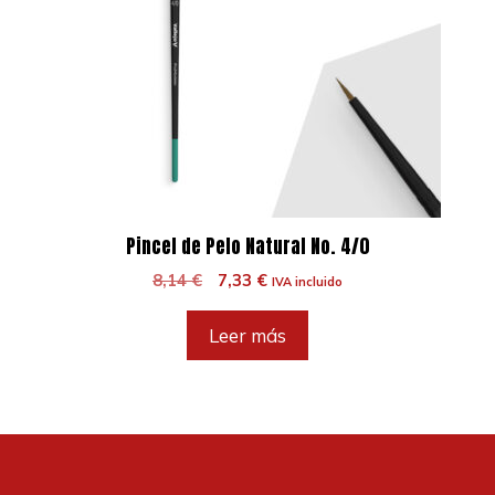
Pincel de Pelo Natural No. 4/0
El
El
8,14
€
7,33
€
IVA incluido
precio
precio
original
actual
Leer más
era:
es:
8,14 €.
7,33 €.