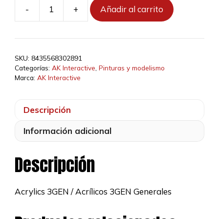
-
+
Añadir al carrito
AK11056
-
Dark
Flesh
SKU:
8435568302891
17ml
Categorías:
AK Interactive
,
Pinturas y modelismo
cantidad
Marca:
AK Interactive
Descripción
Información adicional
Descripción
Acrylics 3GEN / Acrílicos 3GEN Generales