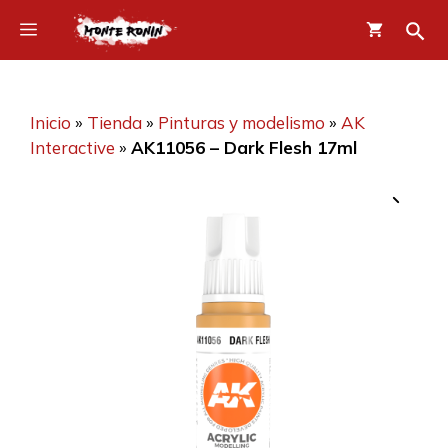
Saltar
Menú
al
contenido
Inicio
»
Tienda
»
Pinturas y modelismo
»
AK
Interactive
»
AK11056 – Dark Flesh 17ml