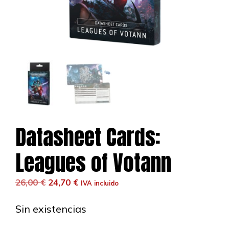
Datasheet Cards:
Leagues of Votann
El
El
26,00
€
24,70
€
IVA incluido
precio
precio
original
actual
Sin existencias
era:
es: