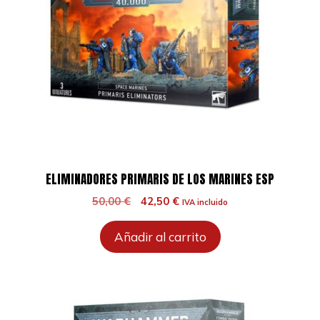
ELIMINADORES PRIMARIS DE LOS MARINES ESP
El
El
50,00
€
42,50
€
IVA incluido
precio
precio
original
actual
Añadir al carrito
era:
es:
50,00 €.
42,50 €.