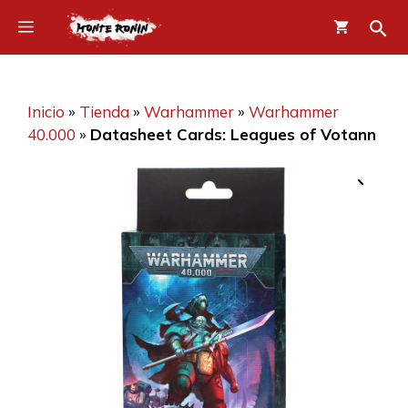
Saltar
Menú
al
contenido
Inicio
»
Tienda
»
Warhammer
»
Warhammer
40.000
»
Datasheet Cards: Leagues of Votann