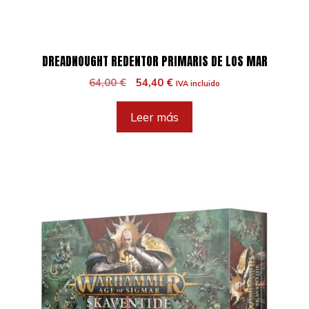
DREADNOUGHT REDENTOR PRIMARIS DE LOS MAR
El
El
64,00
€
54,40
€
IVA incluido
precio
precio
original
actual
Leer más
era:
es:
64,00 €.
54,40 €.