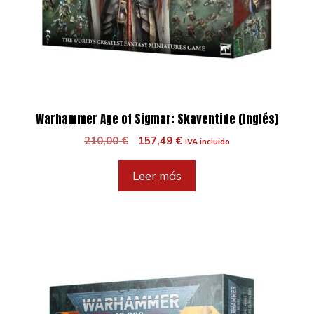
Warhammer Age of Sigmar: Skaventide (Inglés)
El
El
210,00
€
157,49
€
IVA incluido
precio
precio
original
actual
Leer más
era:
es:
210,00 €.
157,49 €.