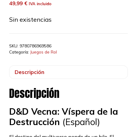
49,99
€
IVA incluido
Sin existencias
SKU:
9780786969586
Categoría:
Juegos de Rol
Descripción
Descripción
D&D Vecna: Víspera de la
Destrucción
(Español)
El destino del multiverso pende de un hilo. El