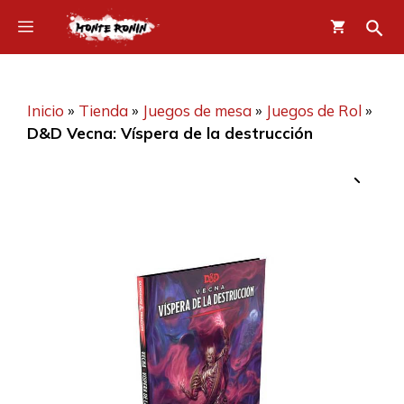
Saltar
Menú
al
contenido
Inicio
»
Tienda
»
Juegos de mesa
»
Juegos de Rol
»
D&D Vecna: Víspera de la destrucción