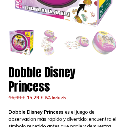
Dobble Disney
Princess
El
El
16,99
€
15,29
€
IVA incluido
precio
precio
original
actual
Dobble Disney Princess
es el juego de
era:
es:
observación más rápido y divertido: encuentra el
16,99 €.
15,29 €.
símbolo repetido antes que nadie y demuestra