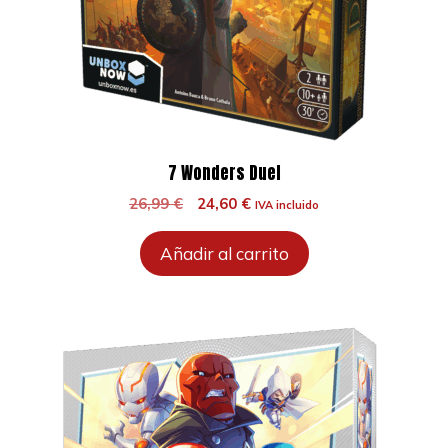
7 Wonders Duel
El
El
26,99
€
24,60
€
IVA incluido
precio
precio
original
actual
Añadir al carrito
era:
es:
26,99 €.
24,60 €.