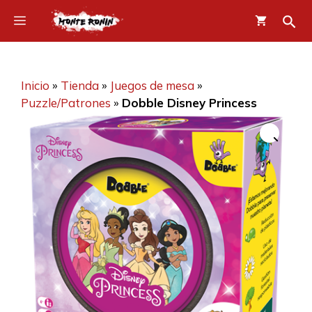
Saltar
Menú
al
contenido
Inicio
»
Tienda
»
Juegos de mesa
»
Puzzle/Patrones
»
Dobble Disney Princess