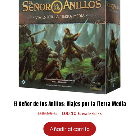
El Señor de los Anillos: Viajes por la Tierra Media
El
El
109,99
€
100,10
€
IVA incluido
precio
precio
original
actual
Añadir al carrito
era:
es: