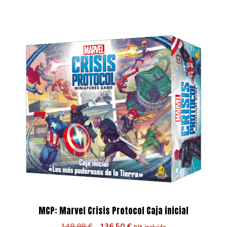
109,99 €.
100,10 €.
MCP: Marvel Crisis Protocol Caja inicial
El
El
149,99
€
136,50
€