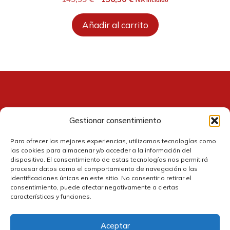
IVA incluido
precio
precio
original
actual
Añadir al carrito
era:
es:
149,99 €.
136,50 €.
Gestionar consentimiento
Contacto
Para ofrecer las mejores experiencias, utilizamos tecnologías como
las cookies para almacenar y/o acceder a la información del
dispositivo. El consentimiento de estas tecnologías nos permitirá
procesar datos como el comportamiento de navegación o las
identificaciones únicas en este sitio. No consentir o retirar el
consentimiento, puede afectar negativamente a ciertas
características y funciones.
Aceptar