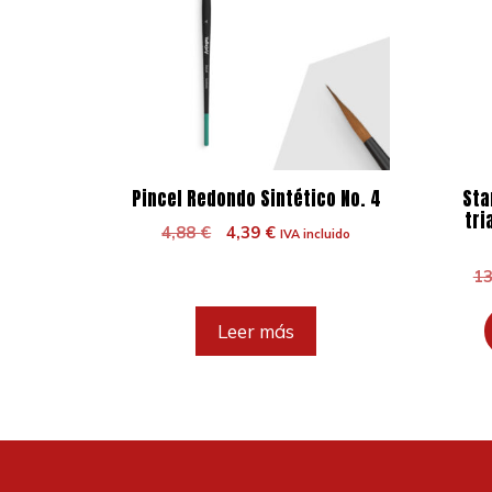
Pincel Redondo Sintético No. 4
Sta
tri
El
El
4,88
€
4,39
€
IVA incluido
precio
precio
1
original
actual
era:
es:
4,88 €.
4,39 €.
Leer más