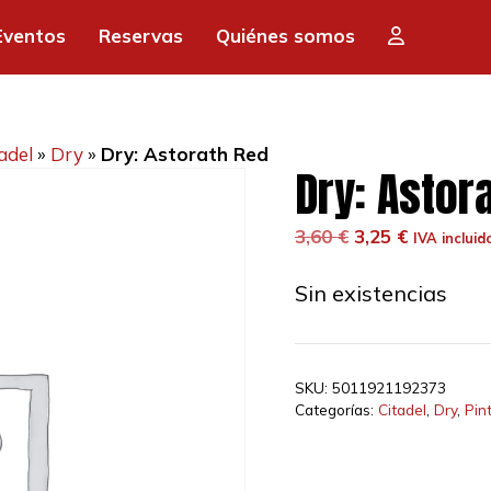
Eventos
Reservas
Quiénes somos
adel
»
Dry
»
Dry: Astorath Red
Dry: Astor
El
El
3,60
€
3,25
€
IVA incluid
precio
precio
original
actual
Sin existencias
era:
es:
3,60 €.
3,25 €.
SKU:
5011921192373
Categorías:
Citadel
,
Dry
,
Pin