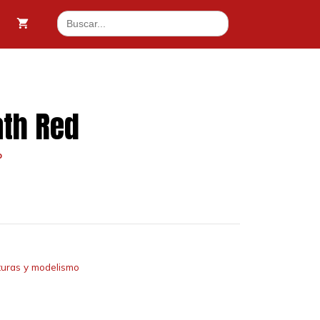
Buscar:
ath Red
o
turas y modelismo