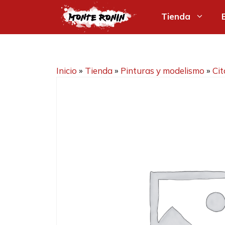
Saltar
Tienda
al
contenido
Inicio
»
Tienda
»
Pinturas y modelismo
»
Cit