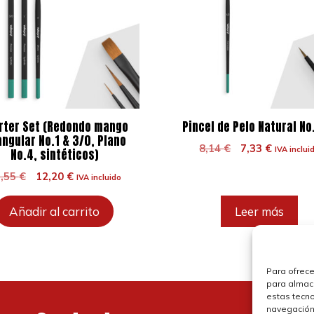
rter Set (Redondo mango
Pincel de Pelo Natural No
angular No.1 & 3/0, Plano
El
El
8,14
€
7,33
€
IVA inclui
No.4, sintéticos)
precio
precio
El
El
3,55
€
12,20
€
original
actual
IVA incluido
precio
precio
era:
es:
original
actual
8,14 €.
7,33 €.
Añadir al carrito
Leer más
era:
es:
13,55 €.
12,20 €.
Para ofrece
para almace
estas tecn
navegación o