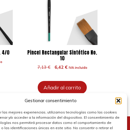
. 4/0
Pincel Rectangular Sintético No.
10
do
El
El
7,13
€
6,42
€
IVA incluido
precio
precio
original
actual
era:
es:
Añadir al carrito
7,13 €.
6,42 €.
Gestionar consentimiento
r las mejores experiencias, utilizamos tecnologías como las cookies
nar y/o acceder a la información del dispositivo. El consentimiento de
ologías nos permitirá procesar datos como el comportamiento de
 las identificaciones únicas en este sitio. No consentir o retirar el