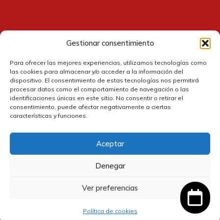
Gestionar consentimiento
Contacto
Para ofrecer las mejores experiencias, utilizamos tecnologías como
las cookies para almacenar y/o acceder a la información del
dispositivo. El consentimiento de estas tecnologías nos permitirá
procesar datos como el comportamiento de navegación o las
identificaciones únicas en este sitio. No consentir o retirar el
consentimiento, puede afectar negativamente a ciertas
características y funciones.
Aceptar
Política de cookies
Denegar
Política de privacidad
Ver preferencias
El
El
3,60
€
3,25
€
IVA
Política de devolución y reembolsos
Añadir al carrito
precio
precio
incluido
Política de cookies
original
actual