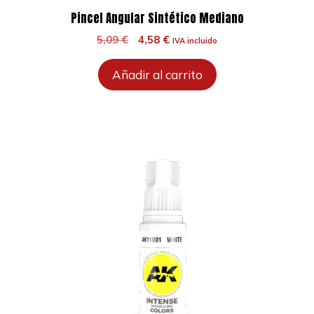
Pincel Angular Sintético Mediano
El
El
5,09
€
4,58
€
IVA incluido
precio
precio
original
actual
Añadir al carrito
era:
es:
5,09 €.
4,58 €.