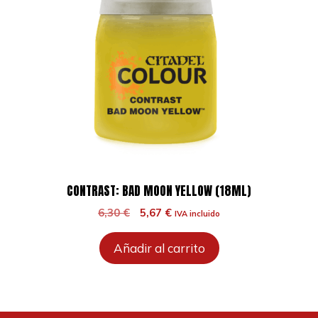
CONTRAST: BAD MOON YELLOW (18ML)
El
El
6,30
€
5,67
€
IVA incluido
precio
precio
original
actual
Añadir al carrito
era:
es:
6,30 €.
5,67 €.