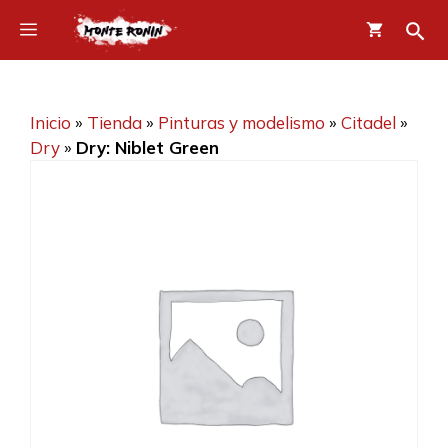
Saltar
Menú
al
contenido
Inicio
»
Tienda
»
Pinturas y modelismo
»
Citadel
»
Dry
»
Dry: Niblet Green