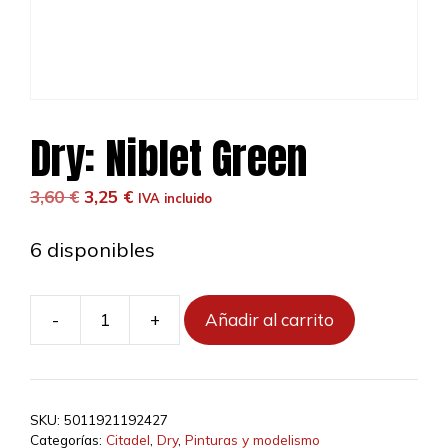
Dry: Niblet Green
El
El
3,60
€
3,25
€
IVA incluido
precio
precio
original
actual
6 disponibles
era:
es:
3,60 €.
3,25 €.
-
+
Añadir al carrito
Dry:
Niblet
Green
cantidad
SKU:
5011921192427
Categorías:
Citadel
,
Dry
,
Pinturas y modelismo