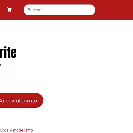
cantidad
Buscar:
5 €.
rite
o
Añadir al carrito
turas y modelismo