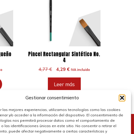
queño
Pincel Rectangular Sintético No.
4
El
El
4,77
€
4,29
€
do
IVA incluido
precio
precio
original
actual
Leer más
era:
es:
4,77 €.
4,29 €.
Gestionar consentimiento
r las mejores experiencias, utilizamos tecnologías como las cookies
nar y/o acceder a la información del dispositivo. El consentimiento de
ologías nos permitirá procesar datos como el comportamiento de
 las identificaciones únicas en este sitio. No consentir o retirar el
olítica de cookies
nto, puede afectar negativamente a ciertas características y