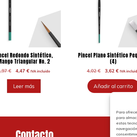
ncel Redondo Sintético,
Pincel Plano Sintético Pe
ango Triangular No. 2
(4)
El
El
El
El
4,97
€
4,47
€
4,02
€
3,62
€
IVA incluido
IVA inclui
precio
precio
precio
precio
original
actual
original
actual
Leer más
Añadir al carrito
era:
es:
era:
es:
4,97 €.
4,47 €.
4,02 €.
3,62 €.
Para ofrece
para almace
estas tecn
navegación o
Contacto
P
consentimie