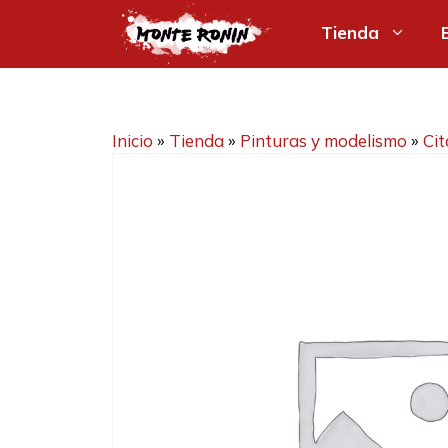
Saltar
Tienda
al
contenido
Inicio
»
Tienda
»
Pinturas y modelismo
»
Cit