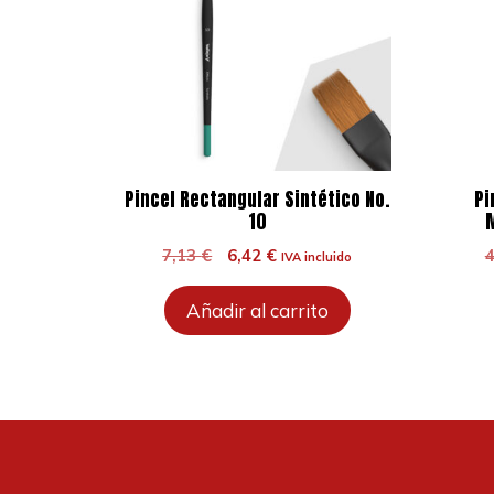
Pincel Rectangular Sintético No.
Pi
10
M
El
El
7,13
€
6,42
€
IVA incluido
precio
precio
original
actual
Añadir al carrito
era:
es:
7,13 €.
6,42 €.