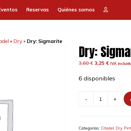
era:
es:
Eventos
Reservas
Quiénes somos
3,60 €.
3,2
adel
»
Dry
»
Dry: Sigmarite
Dry: Sigma
El
El
3,60
€
3,25
€
IVA incluid
precio
precio
original
actual
6 disponibles
era:
es:
3,60 €.
3,25 €.
-
+
Dry:
Sigmarite
cantidad
Categorías:
Citadel
,
Dry
,
Pin