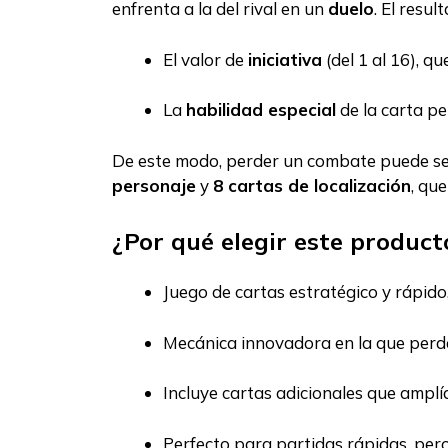
enfrenta a la del rival en un
duelo
. El resu
El valor de
iniciativa
(del 1 al 16), q
La
habilidad especial
de la carta pe
De este modo, perder un combate puede ser i
personaje
y
8 cartas de localización
, qu
¿Por qué elegir este product
Juego de cartas estratégico y rápido,
Mecánica innovadora en la que perde
Incluye cartas adicionales que amplía
Perfecto para partidas rápidas, per