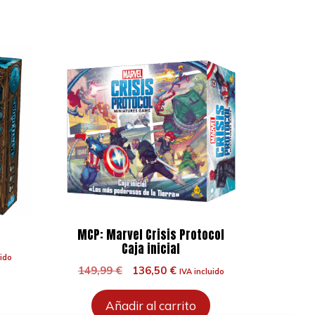
MCP: Marvel Crisis Protocol
Caja inicial
uido
El
El
149,99
€
136,50
€
IVA incluido
precio
precio
original
actual
Añadir al carrito
era:
es:
.