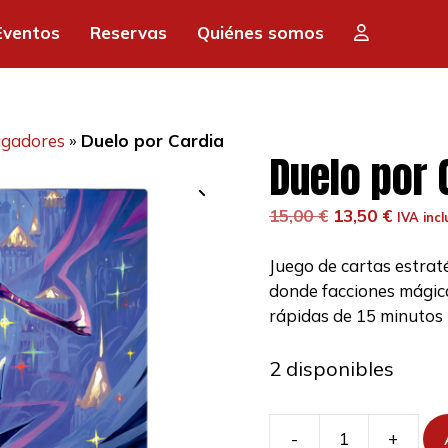
era:
es:
Eventos
Reservas
Quiénes somos
15,00 €.
13,
ugadores
»
Duelo por Cardia
Duelo por 
El
El
15,00
€
13,50
€
IVA incl
precio
precio
original
actual
Juego de cartas estraté
era:
es:
donde facciones mágic
15,00 €.
13,50 €
rápidas de 15 minutos l
2 disponibles
-
+