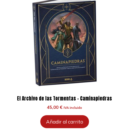
puertas
de
Durin
cantidad
El Archivo de las Tormentas – Caminapiedras
45,00
€
IVA incluido
Añadir al carrito