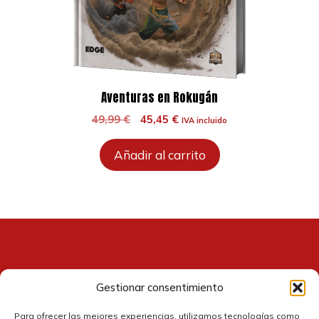
Aventuras en Rokugán
El
El
49,99
€
45,45
€
IVA incluido
precio
precio
original
actual
Añadir al carrito
era:
es:
49,99 €.
45,45 €.
Gestionar consentimiento
Para ofrecer las mejores experiencias, utilizamos tecnologías como