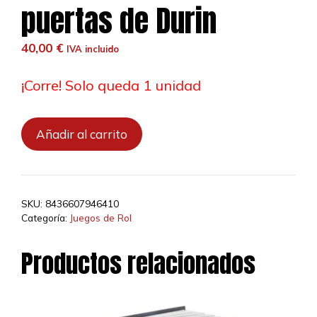
puertas de Durin
40,00
€
IVA incluido
¡Corre! Solo queda 1 unidad
El
Añadir al carrito
Anillo
único
2ª
ed.
SKU:
8436607946410
-
Categoría:
Juegos de Rol
Moria:
A
Productos relacionados
través
de
las