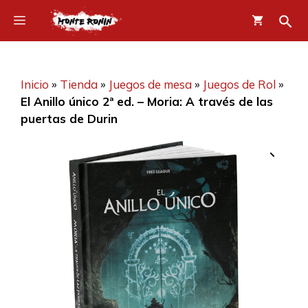
Saltar
Menú
al
contenido
Inicio
»
Tienda
»
Juegos de mesa
»
Juegos de Rol
»
El Anillo único 2ª ed. – Moria: A través de las
puertas de Durin