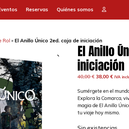
Eventos
Reservas
Quiénes somos
e Rol
»
El Anillo Único 2ed. caja de iniciación
El Anillo Ú
iniciación
El
El
40,00
€
38,00
€
IVA incl
precio
precio
original
actual
Sumérgete en el mundo d
era:
es:
Explora la Comarca, vi
40,00 €.
38,00 €
magia de El Anillo Úni
tu viaje hoy mismo.
Sin existencias