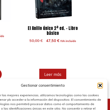
El Anillo único 2ª ed. – Libro
básico
uido
El
El
50,00
€
47,50
€
IVA incluido
precio
precio
original
actual
era:
es:
.
50,00 €.
47,50 €.
Leer más
Gestionar consentimiento
r las mejores experiencias, utilizamos tecnologías como las cookies
nar y/o acceder a la información del dispositivo. El consentimiento de
ologías nos permitirá procesar datos como el comportamiento de
 las identificaciones únicas en este sitio. No consentir o retirar el