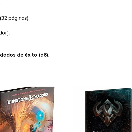
.
(32 páginas).
dor).
dados de éxito (d6)
.