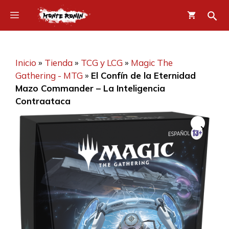
Saltar
Menú
al
contenido
Inicio
»
Tienda
»
TCG y LCG
»
Magic The
Gathering - MTG
»
El Confín de la Eternidad
Mazo Commander – La Inteligencia
Contraataca