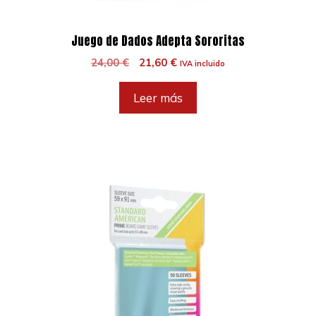
Juego de Dados Adepta Sororitas
El
El
24,00
€
21,60
€
IVA incluido
precio
precio
original
actual
Leer más
era:
es:
24,00 €.
21,60 €.