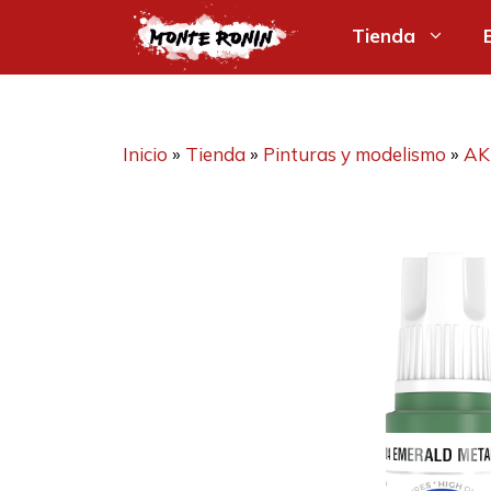
Saltar
Tienda
al
contenido
Inicio
»
Tienda
»
Pinturas y modelismo
»
AK 