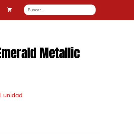
Emerald
Buscar:
Metallic
Green
17ml
cantidad
Emerald Metallic
l
1 unidad