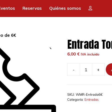
Eventos
Reservas
Quiénes somos
o de 6€
Entrada To
6,00
€
IVA incluido
-
+
Entrada
Torneo
de
6€
SKU:
WMR-Entrada6€
cantidad
Categoría:
Entradas