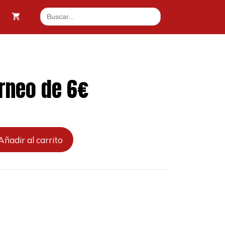
de
Buscar:
6€
cantidad
rneo de 6€
Añadir al carrito