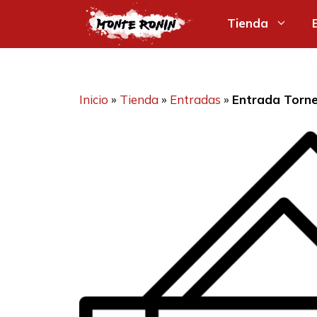
Saltar
Tienda
al
contenido
Inicio
»
Tienda
»
Entradas
»
Entrada Torne