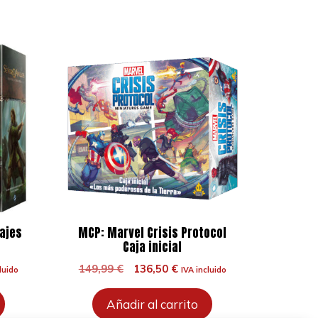
iajes
MCP: Marvel Crisis Protocol
Caja inicial
El
El
149,99
€
136,50
€
luido
IVA incluido
o
precio
precio
l
original
actual
Añadir al carrito
era:
es: