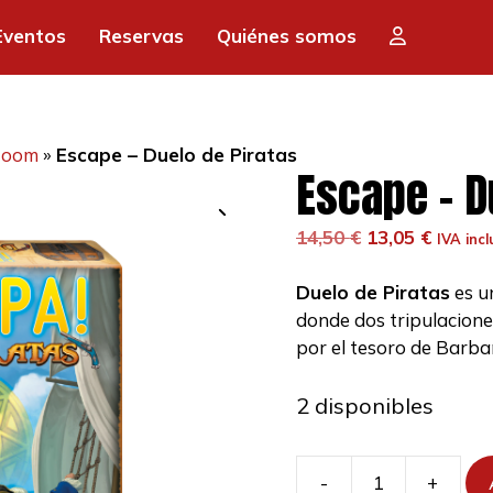
era:
es:
Eventos
Reservas
Quiénes somos
14,50 €.
13,
Room
»
Escape – Duelo de Piratas
Escape – D
El
El
14,50
€
13,05
€
IVA incl
precio
precio
original
actual
Duelo de Piratas
es u
era:
es:
donde dos tripulacione
14,50 €.
13,05 €
por el tesoro de Barba
2 disponibles
-
+