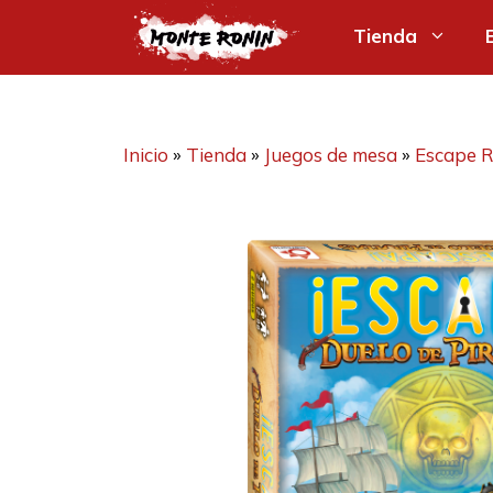
Saltar
Tienda
al
contenido
Inicio
»
Tienda
»
Juegos de mesa
»
Escape 