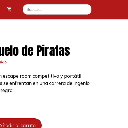
Duelo
Buscar:
de
05 €.
Piratas
cantidad
uelo de Piratas
uido
n escape room competitivo y portátil
s se enfrentan en una carrera de ingenio
.
negra.
Añadir al carrito