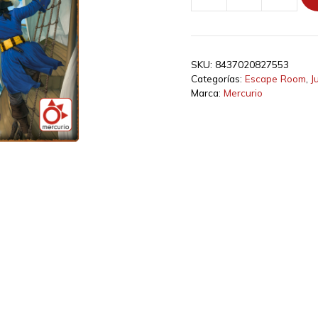
Escape
-
Duelo
de
SKU:
8437020827553
Piratas
Categorías:
Escape Room
,
J
cantidad
Marca:
Mercurio